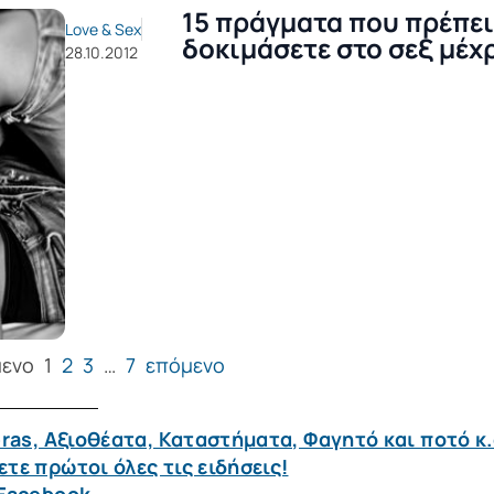
15 πράγματα που πρέπει
Love & Sex
δοκιμάσετε στο σεξ μέχρ
28.10.2012
ενο
1
2
3
…
7
επόμενο
ras, Αξιοθέατα, Καταστήματα, Φαγητό και ποτό κ.
τε πρώτοι όλες τις ειδήσεις!