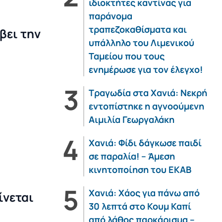
ιδιοκτήτες καντίνας για
παράνομα
τραπεζοκαθίσματα και
βει την
υπάλληλο του Λιμενικού
Ταμείου που τους
ενημέρωσε για τον έλεγχο!
Τραγωδία στα Χανιά: Νεκρή
εντοπίστηκε η αγνοούμενη
Αιμιλία Γεωργαλάκη
Χανιά: Φίδι δάγκωσε παιδί
σε παραλία! – Άμεση
κινητοποίηση του ΕΚΑΒ
Χανιά: Χάος για πάνω από
ίνεται
30 λεπτά στο Κουμ Καπί
από λάθος παρκάρισμα –