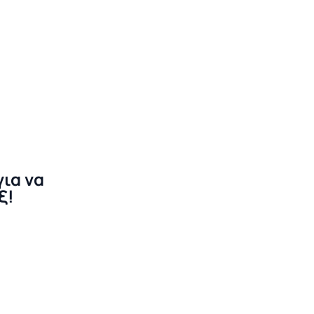
ια να
ξ!