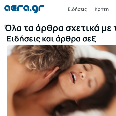
Ειδήσεις
Κρήτη
Όλα τα άρθρα σχετικά με τ
Ειδήσεις και άρθρα σεξ