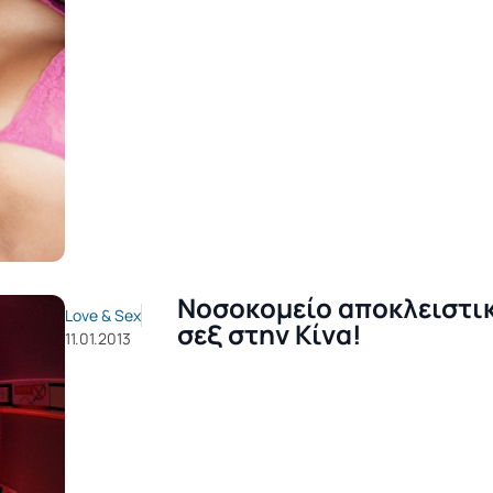
Νοσοκομείο αποκλειστικ
Love & Sex
σεξ στην Κίνα!
11.01.2013