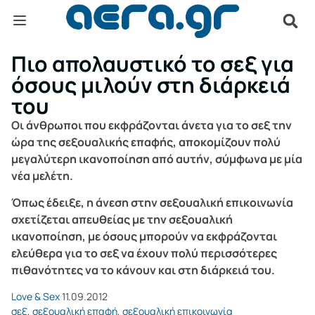
Πιο απολαυστικό το σεξ για
όσους μιλούν στη διάρκειά
του
Οι άνθρωποι που εκφράζονται άνετα για το σεξ την
ώρα της σεξουαλικής επαφής, αποκομίζουν πολύ
μεγαλύτερη ικανοποίηση από αυτήν, σύμφωνα με μία
νέα μελέτη.
Όπως έδειξε, η άνεση στην σεξουαλική επικοινωνία
σχετίζεται απευθείας με την σεξουαλική
ικανοποίηση, με όσους μπορούν να εκφράζονται
ελεύθερα για το σεξ να έχουν πολύ περισσότερες
πιθανότητες να το κάνουν και στη διάρκειά του.
Love & Sex
11.09.2012
σεξ
,
σεξουαλική επαφή
,
σεξουαλική επικοινωνία