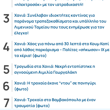
«ηλεκτροσόκ» με τον ιατροδικαστή!
Χανιά: Συνέλαβαν ιδιοκτήτες καντίνας για
παράνομα τραπεζοκαθίσματα και υπάλληλο του
Λιμενικού Ταμείου που τους ενημέρωσε για τον
έλεγχο!
Χανιά: Χάος για πάνω από 30 λεπτά στο Κουμ Καπί
από λάθος παρκάρισμα – Πολίτες «σήκωσαν» ΙΧ με
τα χέρια! (φωτο)
Τραγωδία στα Χανιά: Νεκρή εντοπίστηκε η
αγνοούμενη Αιμιλία Γεωργαλάκη
Χανιά: Η τροχαία έκανε “ντου” σε πανηγύρι
(φωτο)
Χανιά: Τροχαίο στο Βαμβακόπουλο με έναν
τραυματία (φωτο)