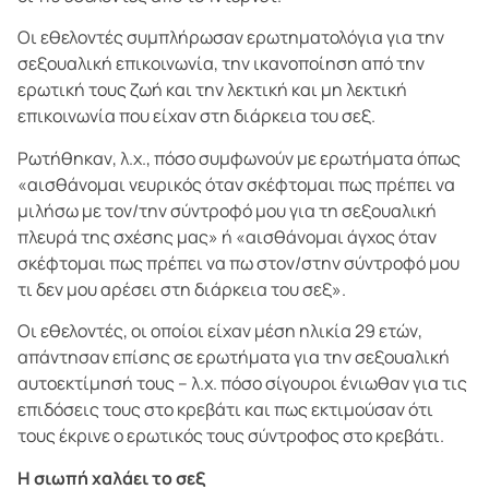
Οι εθελοντές συμπλήρωσαν ερωτηματολόγια για την
σεξουαλική επικοινωνία, την ικανοποίηση από την
ερωτική τους ζωή και την λεκτική και μη λεκτική
επικοινωνία που είχαν στη διάρκεια του σεξ.
Ρωτήθηκαν, λ.χ., πόσο συμφωνούν με ερωτήματα όπως
«αισθάνομαι νευρικός όταν σκέφτομαι πως πρέπει να
μιλήσω με τον/την σύντροφό μου για τη σεξουαλική
πλευρά της σχέσης μας» ή «αισθάνομαι άγχος όταν
σκέφτομαι πως πρέπει να πω στον/στην σύντροφό μου
τι δεν μου αρέσει στη διάρκεια του σεξ».
Οι εθελοντές, οι οποίοι είχαν μέση ηλικία 29 ετών,
απάντησαν επίσης σε ερωτήματα για την σεξουαλική
αυτοεκτίμησή τους – λ.χ. πόσο σίγουροι ένιωθαν για τις
επιδόσεις τους στο κρεβάτι και πως εκτιμούσαν ότι
τους έκρινε ο ερωτικός τους σύντροφος στο κρεβάτι.
Η σιωπή χαλάει το σεξ