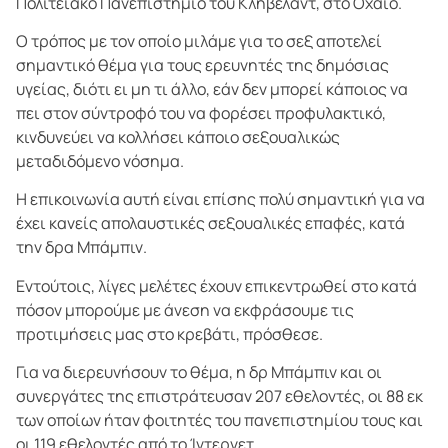
Πολιτειακό Πανεπιστήμιο του Κλήβελαντ, στο Οχάιο.
Ο τρόπος με τον οποίο μιλάμε για το σεξ αποτελεί
σημαντικό θέμα για τους ερευνητές της δημόσιας
υγείας, διότι ει μη τι άλλο, εάν δεν μπορεί κάποιος να
πει στον σύντροφό του να φορέσει προφυλακτικό,
κινδυνεύει να κολλήσει κάποιο σεξουαλικώς
μεταδιδόμενο νόσημα.
Η επικοινωνία αυτή είναι επίσης πολύ σημαντική για να
έχει κανείς απολαυστικές σεξουαλικές επαφές, κατά
την δρα Μπάμπιν.
Εντούτοις, λίγες μελέτες έχουν επικεντρωθεί στο κατά
πόσον μπορούμε με άνεση να εκφράσουμε τις
προτιμήσεις μας στο κρεβάτι, πρόσθεσε.
Για να διερευνήσουν το θέμα, η δρ Μπάμπιν και οι
συνεργάτες της επιστράτευσαν 207 εθελοντές, οι 88 εκ
των οποίων ήταν φοιτητές του πανεπιστημίου τους και
οι 119 εθελοντές από το Ίντερνετ.