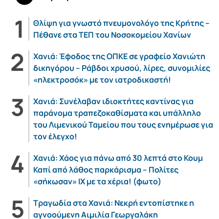
Θλίψη για γνωστό πνευμονολόγο της Κρήτης –
Πέθανε στα ΤΕΠ του Νοσοκομείου Χανίων
Χανιά: Έφοδος της ΟΠΚΕ σε γραφείο Χανιώτη
δικηγόρου – Ράβδοι χρυσού, λίρες, συνομιλίες
«ηλεκτροσόκ» με τον ιατροδικαστή!
Χανιά: Συνέλαβαν ιδιοκτήτες καντίνας για
παράνομα τραπεζοκαθίσματα και υπάλληλο
του Λιμενικού Ταμείου που τους ενημέρωσε για
τον έλεγχο!
Χανιά: Χάος για πάνω από 30 λεπτά στο Κουμ
Καπί από λάθος παρκάρισμα – Πολίτες
«σήκωσαν» ΙΧ με τα χέρια! (φωτο)
Τραγωδία στα Χανιά: Νεκρή εντοπίστηκε η
αγνοούμενη Αιμιλία Γεωργαλάκη