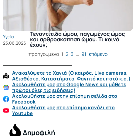
Τενοντίτιδα ώμου, παγωμένος ώμος
Υγεία
και αρθροσκόπηση ώμου. Τι κοινό
25.06.2026
έχουν;
προηγούμενο
1
2
3
…
91
επόμενο
Ανακαλύψετε τα Χανιά (O καιρός, Live cameras,
Αξιοθέατα, Καταστήματα, Φαγητό και ποτό κ.α.)
Ακολουθήστε μας στο Google News και μάθετε
πρώτοι όλες τις ειδήσεις!
Ακολουθήστε μας στην επίσημη σελίδα στο
Facebook
Ακολουθήστε μας στο επίσημο κανάλι στο
Youtube
Δημοφιλή