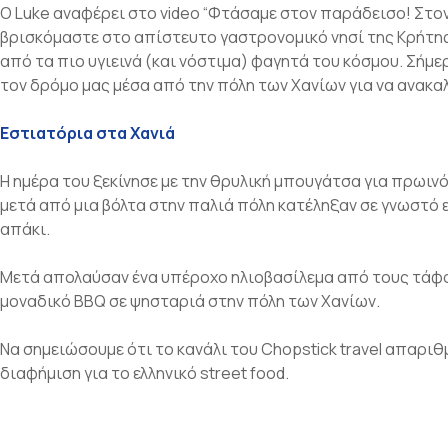
Ο Luke αναφέρει στο video “Φτάσαμε στον παράδεισο! Στον
βρισκόμαστε στο απίστευτο γαστρονομικό νησί της Κρήτης
από τα πιο υγιεινά (και νόστιμα) φαγητά του κόσμου. Σήμ
τον δρόμο μας μέσα από την πόλη των Χανίων για να ανακα
Εστιατόρια στα Χανιά
Η ημέρα του ξεκίνησε με την θρυλική μπουγάτσα για πρωινό
μετά από μια βόλτα στην παλιά πόλη κατέληξαν σε γνωστό 
απάκι.
Μετά απολαύσαν ένα υπέροχο ηλιοβασίλεμα από τους τάφο
μοναδικό BBQ σε ψησταριά στην πόλη των Χανίων.
Να σημειώσουμε ότι το κανάλι του Chopstick travel απαριθμ
διαφήμιση για το ελληνικό street food.