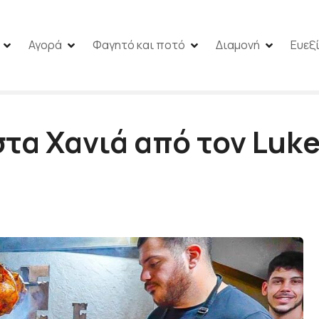
Αγορά
Φαγητό και ποτό
Διαμονή
Ευεξ
στα Χανιά από τον Luke