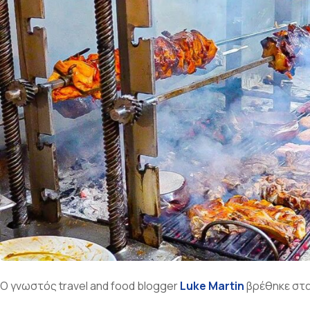
ε
ν
ο
Ο γνωστός travel and food blogger
Luke Martin
βρέθηκε στα