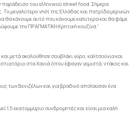
 παράδεισο του ελληνικού street food. Σήμερα
. Το μεγαλύτερο νησί της Ελλάδας και πατρίδα μερικών
ερα θα κάνουμε αυτό που κάνουμε καλύτερα και θα φάμε
λύψουμε την ΠΡΑΓΜΑΤΙΚΗ Κρητική κουζίνα.”
 και μετά ακολούθησε σουβλάκι γύρο, καλτσούνια και
εστιατόριο στα Χανιά όπου έφαγαν γεμιστά, ντάκος και
υς των Βενιζέλων και για βραδινό απολαύσαν ένα
εί 1,5 εκατομμύριο συνδρομητές και είναι μια καλή