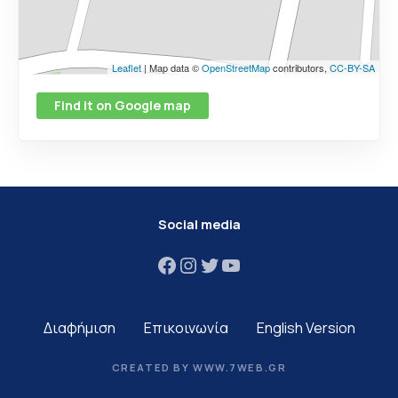
Leaflet
| Map data ©
OpenStreetMap
contributors,
CC-BY-SA
Find it on Google map
Social media
Facebook
Instagram
Twitter
YouTube
Διαφήμιση
Επικοινωνία
English Version
CREATED BY WWW.7WEB.GR