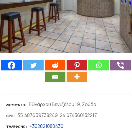
ε
ν
ο
Εθνάρχου Βενιζέλου 19, Σούδα
ΔΙΕΎΘΥΝΣΗ
35.487659738249, 24.074360132217
GPS
+302821080430
ΤΗΛΈΦΩΝΟ