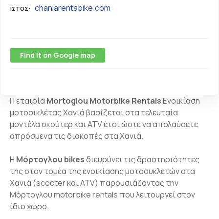
chaniarentabike.com
ΙΣΤΌΣ
Find it on Google map
Η εταιρία
Mortoglou Motorbike Rentals
Ενοικίαση
μοτοσικλέτας Χανιά βασίζεται στα τελευταία
μοντέλα σκούτερ και ATV έτσι ώστε να απολαύσετε
απρόσμενα τις διακοπές στα Χανιά.
Η
Μόρτογλου bikes
διευρύνει τις δραστηριότητες
της στον τομέα της ενοικίασης μοτοσυκλετών στα
Χανιά (scooter και ATV) παρουσιάζοντας την
Μόρτογλου motorbike rentals που λειτουργεί στον
ίδιο χώρο.