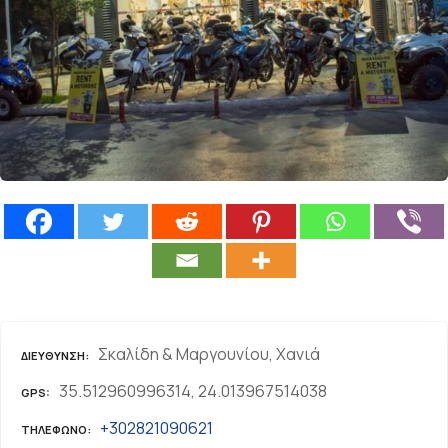
ε
ν
ο
Σκαλίδη & Μαργουνίου, Χανιά
ΔΙΕΎΘΥΝΣΗ
35.512960996314, 24.013967514038
GPS
+302821090621
ΤΗΛΈΦΩΝΟ