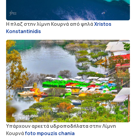
Η πλαζ στην λίμνη Κουρνά από ψηλά
Χristos
Κonstantinidis
Υπάρχουν αρκετά
υδροποδήλατα
στην Λίμνη
Κουρνά
foto mpouzis chania