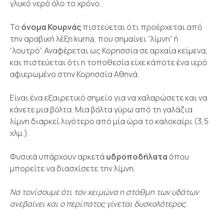
γλυκό νερό όλο το χρόνο.
Το
όνομα Κουρνάς
πιστεύεται ότι προέρχεται από
την αραβική λέξη kurna, που σημαίνει “λίμνη” ή
“λουτρό”. Αναφέρεται ως Κορησσία σε αρχαία κείμενα,
και πιστεύεται ότι η τοποθεσία είχε κάποτε ένα ιερό
αφιερωμένο στην Κορησσία Αθηνά.
Είναι ένα εξαιρετικό σημείο για να χαλαρώσετε και να
κάνετε μια βόλτα. Μια βόλτα γύρω από τη γαλάζια
λίμνη διαρκεί λιγότερο από μία ώρα το καλοκαίρι (3,5
χλμ.).
Φυσικά υπάρχουν αρκετά
υδροποδήλατα
όπου
μπορείτε να διασχίσετε την λίμνη.
Να τονίσουμε ότι τον χειμώνα η στάθμη των υδάτων
ανεβαίνει και ο περίπατος γίνεται δυσκολότερος.