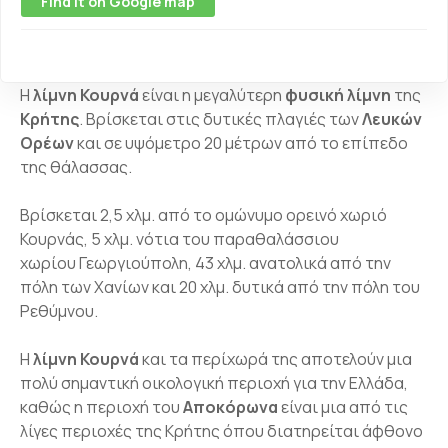
Find it on Google map
Η
λίμνη Κουρνά
είναι η μεγαλύτερη
φυσική λίμνη
της
Κρήτης
. Βρίσκεται στις δυτικές πλαγιές των
Λευκών
Ορέων
και σε υψόμετρο 20 μέτρων από το επίπεδο
της θάλασσας.
Βρίσκεται 2,5 χλμ. από το ομώνυμο ορεινό χωριό
Κουρνάς, 5 χλμ. νότια του παραθαλάσσιου
χωρίου Γεωργιούπολη, 43 χλμ. ανατολικά από την
πόλη των Χανίων και 20 χλμ. δυτικά από την πόλη του
Ρεθύμνου.
Η
λίμνη Κουρνά
και τα περίχωρά της αποτελούν μια
πολύ σημαντική οικολογική περιοχή για την Ελλάδα,
καθώς η περιοχή του
Αποκόρωνα
είναι μια από τις
λίγες περιοχές της Κρήτης όπου διατηρείται άφθονο