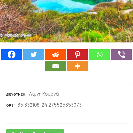
ε
ν
ο
Λίμνη Κουρνά
ΔΙΕΎΘΥΝΣΗ
35.332108, 24.275525353073
GPS