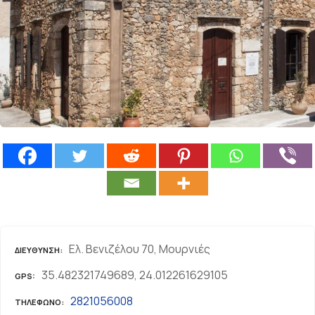
ε
ν
ο
Ελ. Βενιζέλου 70, Μουρνιές
ΔΙΕΎΘΥΝΣΗ
35.482321749689, 24.012261629105
GPS
2821056008
ΤΗΛΈΦΩΝΟ