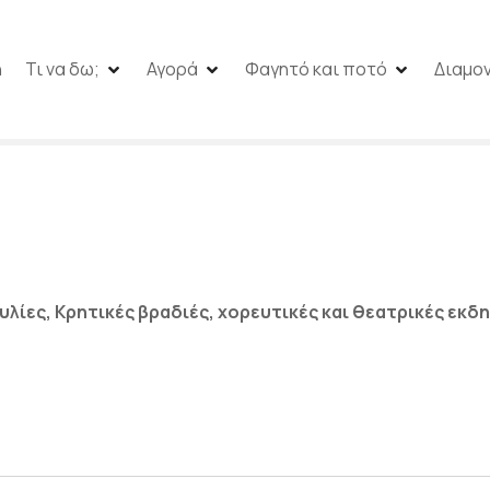
h
Τι να δω;
Αγορά
Φαγητό και ποτό
Διαμο
υναυλίες, Κρητικές βραδιές, χορευτικές και θεατρικές εκ