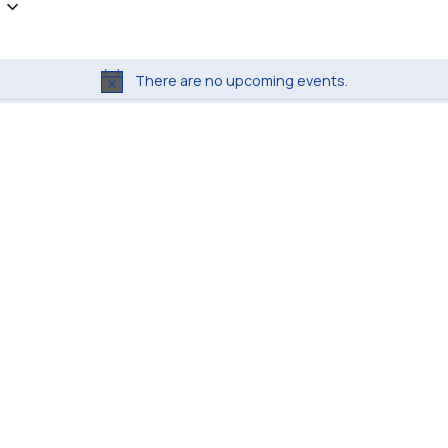
There are no upcoming events.
N
o
t
i
c
e