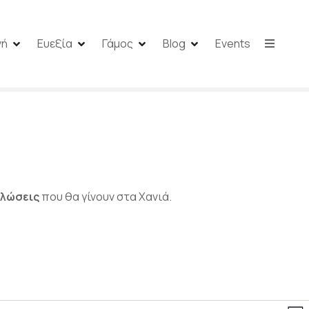
νή
Ευεξία
Γάμος
Blog
Events
δηλώσεις
που θα γίνουν στα Χανιά.