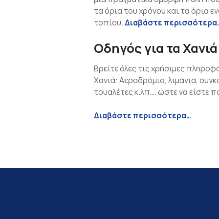
ε
τα όρια του χρόνου και τα όρια 
ν
τοπίου.
Διαβάστε περισσότερα
ο
Oδηγός για τα Χανιά
Βρείτε όλες τις χρήσιμες πληροφ
Χανιά: Αεροδρόμια, λιμάνια, συγκ
τουαλέτες κ.λπ…. ώστε να είστε π
Διαβάστε περισσότερα…