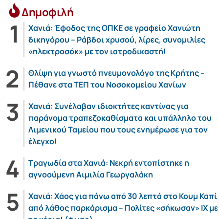
Δημοφιλή
Χανιά: Έφοδος της ΟΠΚΕ σε γραφείο Χανιώτη
δικηγόρου – Ράβδοι χρυσού, λίρες, συνομιλίες
«ηλεκτροσόκ» με τον ιατροδικαστή!
Θλίψη για γνωστό πνευμονολόγο της Κρήτης –
Πέθανε στα ΤΕΠ του Νοσοκομείου Χανίων
Χανιά: Συνέλαβαν ιδιοκτήτες καντίνας για
παράνομα τραπεζοκαθίσματα και υπάλληλο του
Λιμενικού Ταμείου που τους ενημέρωσε για τον
έλεγχο!
Τραγωδία στα Χανιά: Νεκρή εντοπίστηκε η
αγνοούμενη Αιμιλία Γεωργαλάκη
Χανιά: Χάος για πάνω από 30 λεπτά στο Κουμ Καπί
από λάθος παρκάρισμα – Πολίτες «σήκωσαν» ΙΧ με