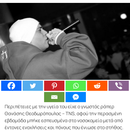
Περιπέτειες με την υγεία του είχε ο γνωστός ράπερ
Θανάσης Θεοδωρόπουλος – TNS, αφού την περασμένη
εβδομάδα μπήκε εσπευσμένα στο νοσοκομείο μετά από
έντονες ενοχλήσεις και πόνους που ένιωσε στο στήθος.