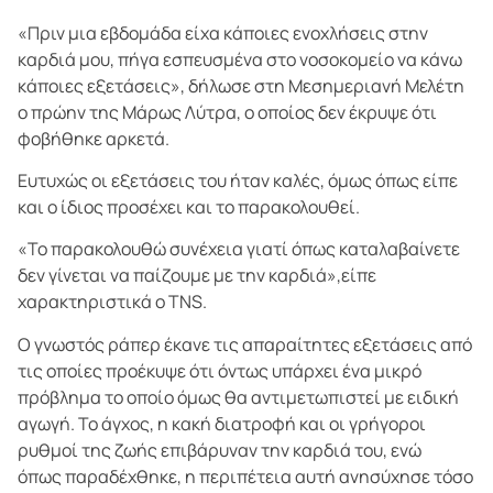
«Πριν μια εβδομάδα είχα κάποιες ενοχλήσεις στην
καρδιά μου, πήγα εσπευσμένα στο νοσοκομείο να κάνω
κάποιες εξετάσεις», δήλωσε στη Μεσημεριανή Μελέτη
ο πρώην της Μάρως Λύτρα, ο οποίος δεν έκρυψε ότι
φοβήθηκε αρκετά.
Ευτυχώς οι εξετάσεις του ήταν καλές, όμως όπως είπε
και ο ίδιος προσέχει και το παρακολουθεί.
«Το παρακολουθώ συνέχεια γιατί όπως καταλαβαίνετε
δεν γίνεται να παίζουμε με την καρδιά»,είπε
χαρακτηριστικά ο TNS.
Ο γνωστός ράπερ έκανε τις απαραίτητες εξετάσεις από
τις οποίες προέκυψε ότι όντως υπάρχει ένα μικρό
πρόβλημα το οποίο όμως θα αντιμετωπιστεί με ειδική
αγωγή. Το άγχος, η κακή διατροφή και οι γρήγοροι
ρυθμοί της ζωής επιβάρυναν την καρδιά του, ενώ
όπως παραδέχθηκε, η περιπέτεια αυτή ανησύχησε τόσο