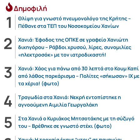
Δημοφιλή
Θλίψη για γνωστό πνευμονολόγο της Κρήτης –
Πέθανε στα ΤΕΠ του Νοσοκομείου Χανίων
Χανιά: Έφοδος της ΟΠΚΕ σε γραφείο Χανιώτη
δικηγόρου – Ράβδοι χρυσού, λίρες, συνομιλίες
«ηλεκτροσόκ» με τον ιατροδικαστή!
Χανιά: Χάος για πάνω από 30 λεπτά στο Κουμ Καπί
από λάθος παρκάρισμα – Πολίτες «σήκωσαν» ΙΧ με
τα χέρια! (φωτο)
Τραγωδία στα Χανιά: Νεκρή εντοπίστηκε η
αγνοούμενη Αιμιλία Γεωργαλάκη
Στα Χανιά ο Κυριάκος Μητσοτάκης με τη σύζυγό
του – Βρέθηκε σε γνωστό στέκι (φωτο)
Χανιά: Η τροχαία έκανε “ντου” σε πανηγύρι