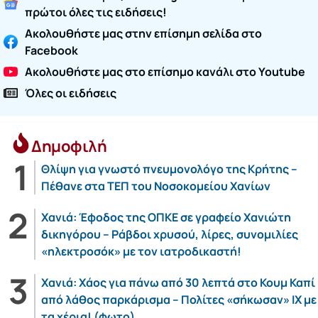
πρώτοι όλες τις ειδήσεις!
Ακολουθήστε μας στην επίσημη σελίδα στο
Facebook
Ακολουθήστε μας στο επίσημο κανάλι στο Youtube
Όλες οι ειδήσεις
Δημοφιλή
Θλίψη για γνωστό πνευμονολόγο της Κρήτης –
Πέθανε στα ΤΕΠ του Νοσοκομείου Χανίων
Χανιά: Έφοδος της ΟΠΚΕ σε γραφείο Χανιώτη
δικηγόρου – Ράβδοι χρυσού, λίρες, συνομιλίες
«ηλεκτροσόκ» με τον ιατροδικαστή!
Χανιά: Χάος για πάνω από 30 λεπτά στο Κουμ Καπί
από λάθος παρκάρισμα – Πολίτες «σήκωσαν» ΙΧ με
τα χέρια! (φωτο)