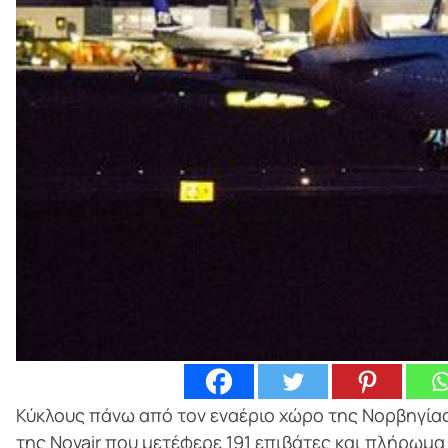
Κύκλους πάνω από τον εναέριο χώρο της Νορβηγίας 
της Novair που μετέφερε 191 επιβάτες και πλήρωμα