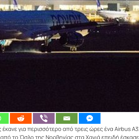
έκανε για περισσότερο από τρεις ώρες ένα Airbus A3
 από τo Όσλο της Νορβηγίας στα Χανιά επειδή έσκασε