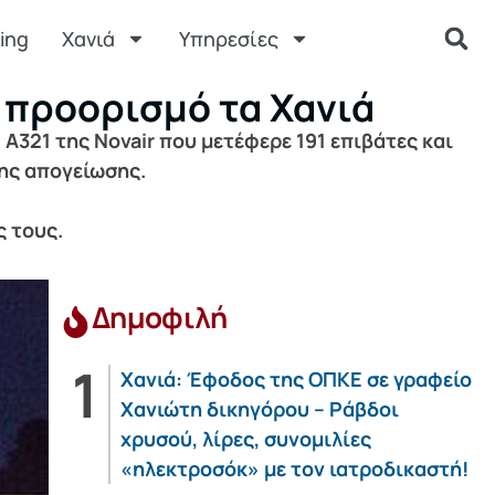
ing
Χανιά
Υπηρεσίες
 προορισμό τα Χανιά
A321 της Novair που μετέφερε 191 επιβάτες και
της απογείωσης.
ς τους.
Δημοφιλή
Χανιά: Έφοδος της ΟΠΚΕ σε γραφείο
Χανιώτη δικηγόρου – Ράβδοι
χρυσού, λίρες, συνομιλίες
«ηλεκτροσόκ» με τον ιατροδικαστή!