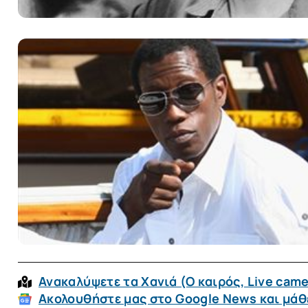
Ανακαλύψετε τα Χανιά (O καιρός, Live came
Ακολουθήστε μας στο Google News και μάθε