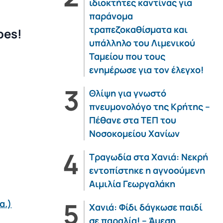
ιδιοκτήτες καντίνας για
παράνομα
τραπεζοκαθίσματα και
pes!
υπάλληλο του Λιμενικού
Ταμείου που τους
ενημέρωσε για τον έλεγχο!
Θλίψη για γνωστό
πνευμονολόγο της Κρήτης –
Πέθανε στα ΤΕΠ του
Νοσοκομείου Χανίων
Τραγωδία στα Χανιά: Νεκρή
εντοπίστηκε η αγνοούμενη
Αιμιλία Γεωργαλάκη
α.)
Χανιά: Φίδι δάγκωσε παιδί
σε παραλία! – Άμεση