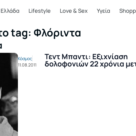
Ελλάδα
Lifestyle
Love & Sex
Υγεία
Shopp
το tag: Φλόριντα
α
Τεντ Μπαντι: Εξιχνίαση
Κόσμος
δολοφονιών 22 χρόνια με
11.08.2011