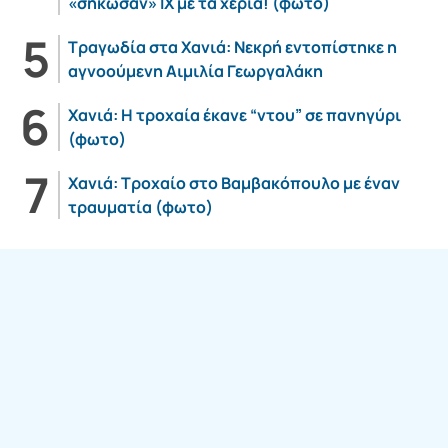
«σήκωσαν» ΙΧ με τα χέρια! (φωτο)
Τραγωδία στα Χανιά: Νεκρή εντοπίστηκε η
αγνοούμενη Αιμιλία Γεωργαλάκη
Χανιά: Η τροχαία έκανε “ντου” σε πανηγύρι
(φωτο)
Χανιά: Τροχαίο στο Βαμβακόπουλο με έναν
τραυματία (φωτο)