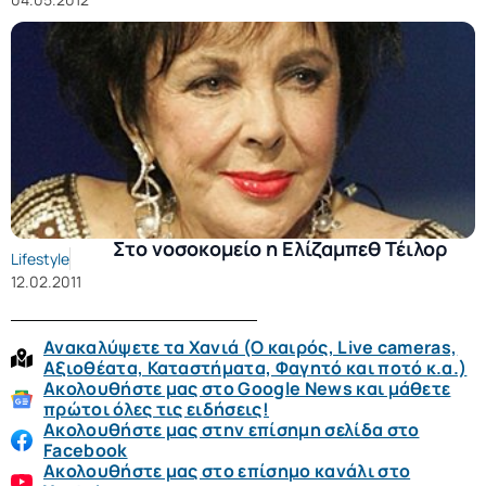
Στο νοσοκομείο η Ελίζαμπεθ Τέιλορ
Lifestyle
12.02.2011
Ανακαλύψετε τα Χανιά (O καιρός, Live cameras,
Αξιοθέατα, Καταστήματα, Φαγητό και ποτό κ.α.)
Ακολουθήστε μας στο Google News και μάθετε
πρώτοι όλες τις ειδήσεις!
Ακολουθήστε μας στην επίσημη σελίδα στο
Facebook
Ακολουθήστε μας στο επίσημο κανάλι στο