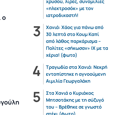
χρυσού, λίρες, συνομιλίες
«ηλεκτροσόκ» με τον
ιατροδικαστή!
 ο
Χανιά: Χάος για πάνω από
30 λεπτά στο Κουμ Καπί
από λάθος παρκάρισμα –
Πολίτες «σήκωσαν» ΙΧ με τα
χέρια! (φωτο)
Τραγωδία στα Χανιά: Νεκρή
εντοπίστηκε η αγνοούμενη
Αιμιλία Γεωργαλάκη
Στα Χανιά ο Κυριάκος
Μητσοτάκης με τη σύζυγό
υγούλη
του – Βρέθηκε σε γνωστό
στέκι (φωτο)