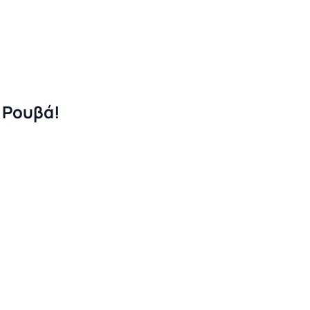
η Ρουβά!