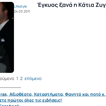
Έγκυος ξανά η Κάτια Ζυ
Lifestyle
24.03.2011
ούμενο
1
2
επόμενο
ras, Αξιοθέατα, Καταστήματα, Φαγητό και ποτό κ.
τε πρώτοι όλες τις ειδήσεις!