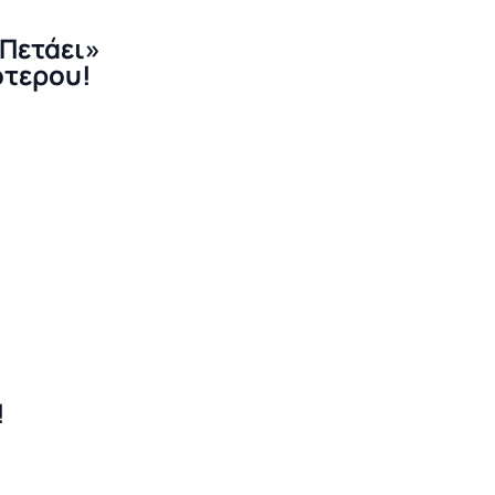
«Πετάει»
ότερου!
!