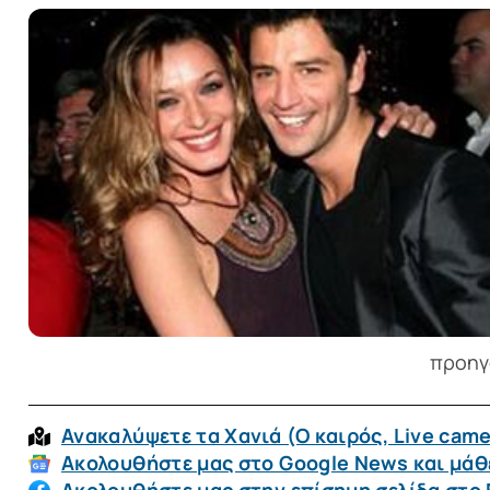
προηγ
Ανακαλύψετε τα Χανιά (O καιρός, Live came
Ακολουθήστε μας στο Google News και μάθε