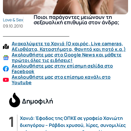
Ποιοι παράγοντες μειώνουν τη
Love & Sex
σεξουαλική επιθυμία στον άνδρα;
09.10.2010
Ανακαλύψετε τα Χανιά (O καιρός, Live cameras,
Αξιοθέατα, Καταστήματα, Φαγητό και ποτό κ.α.)
Ακολουθήστε μας στο Google News και μάθετε
πρώτοι όλες τις ειδήσεις!
Ακολουθήστε μας στην επίσημη σελίδα στο
Facebook
Ακολουθήστε μας στο επίσημο κανάλι στο
Youtube
Δημοφιλή
Χανιά: Έφοδος της ΟΠΚΕ σε γραφείο Χανιώτη
δικηγόρου – Ράβδοι χρυσού, λίρες, συνομιλίες