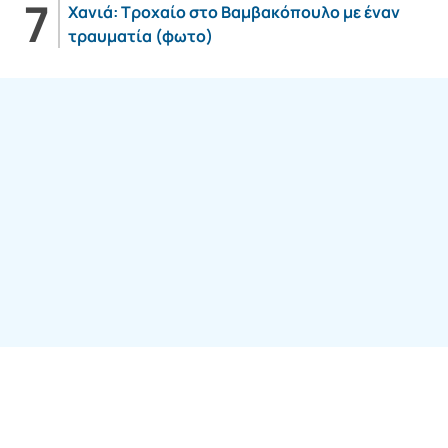
Χανιά: Τροχαίο στο Βαμβακόπουλο με έναν
τραυματία (φωτο)
Follow us:
SITE ΤΟΥ ΟΜΙΛΟY
7web Digital