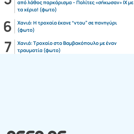
από λάθος παρκάρισμα – Πολίτες «σήκωσαν» ΙΧ με
τα χέρια! (φωτο)
Χανιά: Η τροχαία έκανε “ντου” σε πανηγύρι
(φωτο)
Χανιά: Τροχαίο στο Βαμβακόπουλο με έναν
τραυματία (φωτο)