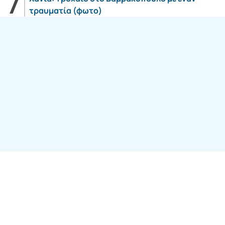
τραυματία (φωτο)
Follow us:
SITE ΤΟΥ ΟΜΙΛΟY
7web Digital
Agency
© 2026
aera.gr
ALL
RIGHTS RESERVED