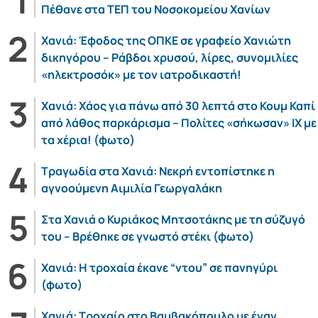
Πέθανε στα ΤΕΠ του Νοσοκομείου Χανίων
Χανιά: Έφοδος της ΟΠΚΕ σε γραφείο Χανιώτη
δικηγόρου – Ράβδοι χρυσού, λίρες, συνομιλίες
«ηλεκτροσόκ» με τον ιατροδικαστή!
Χανιά: Χάος για πάνω από 30 λεπτά στο Κουμ Καπί
από λάθος παρκάρισμα – Πολίτες «σήκωσαν» ΙΧ με
τα χέρια! (φωτο)
Τραγωδία στα Χανιά: Νεκρή εντοπίστηκε η
αγνοούμενη Αιμιλία Γεωργαλάκη
Στα Χανιά ο Κυριάκος Μητσοτάκης με τη σύζυγό
του – Βρέθηκε σε γνωστό στέκι (φωτο)
Χανιά: Η τροχαία έκανε “ντου” σε πανηγύρι
(φωτο)
Χανιά: Τροχαίο στο Βαμβακόπουλο με έναν