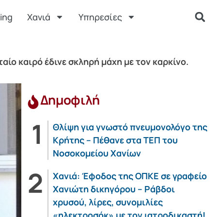
ing
Χανιά
Υπηρεσίες
ίο καιρό έδινε σκληρή μάχη με τον καρκίνο.
Δημοφιλή
Θλίψη για γνωστό πνευμονολόγο της
Κρήτης – Πέθανε στα ΤΕΠ του
Νοσοκομείου Χανίων
Χανιά: Έφοδος της ΟΠΚΕ σε γραφείο
Χανιώτη δικηγόρου – Ράβδοι
χρυσού, λίρες, συνομιλίες
«ηλεκτροσόκ» με τον ιατροδικαστή!