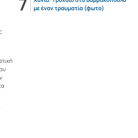
με έναν τραυματία (φωτο)
ς
ο
ατική
του
ν
τα
: