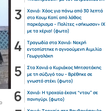
Χανιά: Χάος για πάνω από 30 λεπτά
στο Κουμ Καπί από λάθος
παρκάρισμα – Πολίτες «σήκωσαν» ΙΧ
με τα χέρια! (φωτο)
Τραγωδία στα Χανιά: Νεκρή
εντοπίστηκε η αγνοούμενη Αιμιλία
Γεωργαλάκη
Στα Χανιά ο Κυριάκος Μητσοτάκης
με τη σύζυγό του – Βρέθηκε σε
γνωστό στέκι (φωτο)
Χανιά: Η τροχαία έκανε “ντου” σε
πανηγύρι (φωτο)
ο
Χανιά: Τροχαίο στο Βαμβακόπουλο