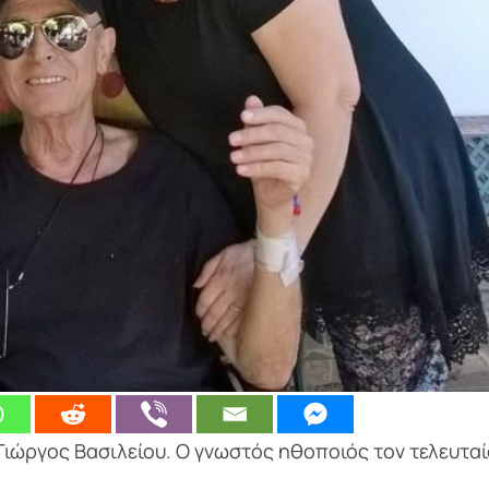
ιώργος Βασιλείου. Ο γνωστός ηθοποιός τον τελευταί