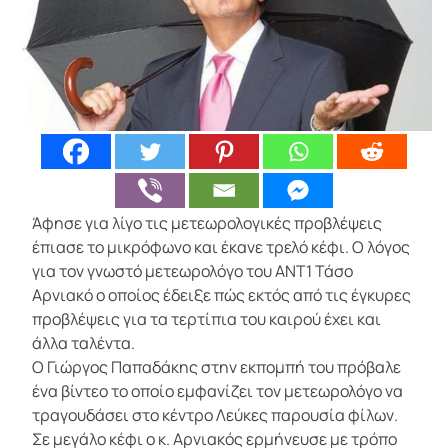
Άφησε για λίγο τις μετεωρολογικές προβλέψεις
έπιασε το μικρόφωνο και έκανε τρελό κέφι. Ο λόγος
για τον γνωστό μετεωρολόγο του ΑΝΤ1 Τάσο
Αρνιακό ο οποίος έδειξε πώς εκτός από τις έγκυρες
προβλέψεις για τα τερτίπια του καιρού έχει και
άλλα ταλέντα.
Ο Γιώργος Παπαδάκης στην εκπομπή του πρόβαλε
ένα βίντεο το οποίο εμφανίζει τον μετεωρολόγο να
τραγουδάσει στο κέντρο Λεύκες παρουσία φίλων.
Σε μεγάλο κέφι ο κ. Αρνιακός ερμήνευσε με τρόπο