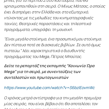
μήνες για τα περίπου 2.000 κοστούμια, που θα
χρησιμοποιηθούν στη σειρά. Ο Μίνως Μάτσας, ο οποίος
έχει διαπρέψει στην Ελλάδα και στο εξωτερικό,
ντύνοντας με τις μελωδίες του κινηματογραφικές
ταινίες, θεατρικές παραστάσεις και τηλεοπτικά
προγράμματα, υπογράφει τη μουσική.
”Είναι μεγάλο στοίχημα, ένα προσωπικό μου στοίχημα.
Δεν πίστευα ποτέ σε διασκευές βιβλίων. Σε αυτό όμως
πιστεύω.” λέει χαρακτηριστικά ο διευθυντής
προγράμματος του Mega, Πέτρος Μπούτος.
Δείτε το ρεπορτάζ της εκπομπής ”Κοινωνία Ώρα
Mega” για τη σειρά, με συνεντεύξεις των
συντελεστών και πρωταγωνιστών
https://www.youtube.com/watch?v=S6bzlEovmWc
Ο χρόνος μετρά αντίστροφα για την μεγάλη πρεμιέρα
μίας σειράς, που είναι βέβαιο ότι θα αποτελέσει τον