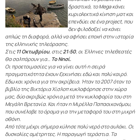
δραστικά, το Mega κάνει
κυριολεκτικά κίνηση ματ και
επενδύει σε ένα project, που
δεν φιλοδοξεί να κάνει
απλώς τη διαφορά, αλλά να αφήσει εποχή στην ιστορία
της ελληνικής τηλεόρασης.
Στις
11 Οκτωβρίου
, στις
21:50
, οι Έλληνες τηλεθεατές
θα σαλπάρουν για…
Το Νησί.
Οι προετοιμασίες για να γίνει αυτή η σειρά
πραγματικότητα έχουν ξεκινήσει εδώ και πολύ καιρό.
Εδω και χρόνια για την ακρίβεια. Ήταν το 2007 όταν το
βιβλίο της Βικτόρια Χίσλοπ κυκλοφόρησε στην χώρα
μας, δύο ακριβώς χρόνια μετά την κυκλοφορία του στη
Μεγάλη Βρετανία. Και ήταν η Μιρέλλα Παπαοικονόμου,
που συνέλαβε το όραμα για την μεταφορά του στη μικρή
οθόνη.
Από τότε μέχρι σήμερα κύλησε πολύ νερό στο αυλάκι. Οι
δυσκολίες αμέτρητες. Η παραγωγή τεράστια. Τα