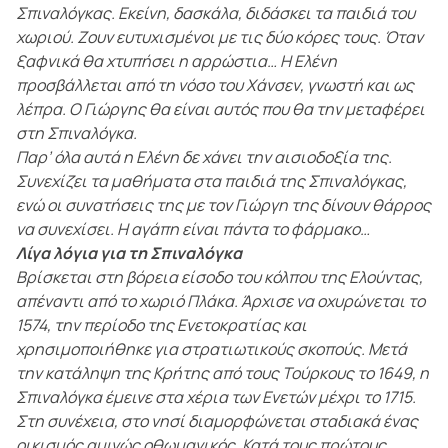
Σπιναλόγκας. Εκείνη, δασκάλα, διδάσκει τα παιδιά του
χωριού. Ζουν ευτυχισμένοι με τις δύο κόρες τους. Όταν
ξαφνικά θα χτυπήσει η αρρώστια… Η Ελένη
προσβάλλεται από τη νόσο του Χάνσεν, γνωστή και ως
λέπρα. Ο Γιώργης θα είναι αυτός που θα την μεταφέρει
στη Σπιναλόγκα.
Παρ’ όλα αυτά η Ελένη δε χάνει την αισιοδοξία της.
Συνεχίζει τα μαθήματα στα παιδιά της Σπιναλόγκας,
ενώ οι συνατήσεις της με τον Γιώργη της δίνουν θάρρος
να συνεχίσει. Η αγάπη είναι πάντα το φάρμακο…
Λίγα λόγια για τη Σπιναλόγκα
Βρίσκεται στη βόρεια είσοδο του κόλπου της Ελούντας,
απέναντι από το χωριό Πλάκα. Άρχισε να οχυρώνεται το
1574, την περίοδο της Ενετοκρατίας και
χρησιμοποιήθηκε για στρατιωτικούς σκοπούς. Μετά
την κατάληψη της Κρήτης από τους Τούρκους το 1649, η
Σπιναλόγκα έμεινε στα χέρια των Ενετών μέχρι το 1715.
Στη συνέχεια, στο νησί διαμορφώνεται σταδιακά ένας
οικισμός αμιγώς οθωμανικός. Κατά τους πρώτους