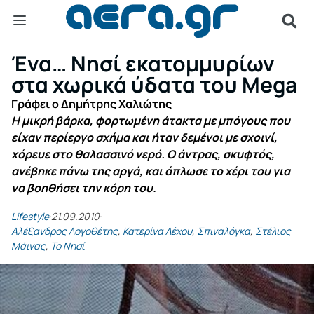
Ένα… Νησί εκατομμυρίων
στα χωρικά ύδατα του Mega
Γράφει ο Δημήτρης Χαλιώτης
Η μικρή βάρκα, φορτωμένη άτακτα με μπόγους που
είχαν περίεργο σχήμα και ήταν δεμένοι με σχοινί,
χόρευε στο θαλασσινό νερό. Ο άντρας, σκυφτός,
ανέβηκε πάνω της αργά, και άπλωσε το χέρι του για
να βοηθήσει την κόρη του.
Lifestyle
21.09.2010
Αλέξανδρος Λογοθέτης
,
Κατερίνα Λέχου
,
Σπιναλόγκα
,
Στέλιος
Μάινας
,
Το Νησί