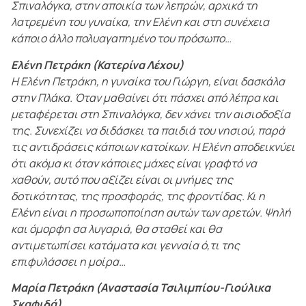
Σπιναλόγκα, στην αποικία των λεπρών, αρχικά τη
λατρεμένη του γυναίκα, την Ελένη και στη συνέχεια
κάποιο άλλο πολυαγαπημένο του πρόσωπο…
Ελένη Πετράκη (Κατερίνα Λέχου)
Η Ελένη Πετράκη, η γυναίκα του Γιώργη, είναι δασκάλα
στην Πλάκα. Όταν μαθαίνει ότι πάσχει από λέπρα και
μεταφέρεται στη Σπιναλόγκα, δεν χάνει την αισιοδοξία
της. Συνεχίζει να διδάσκει τα παιδιά του νησιού, παρά
τις αντιδράσεις κάποιων κατοίκων. Η Ελένη αποδεικνύει
ότι ακόμα κι όταν κάποιες μάχες είναι γραφτό να
χαθούν, αυτό που αξίζει είναι οι μνήμες της
δοτικότητας, της προσφοράς, της φροντίδας. Κι η
Ελένη είναι η προσωποποίηση αυτών των αρετών. Ψηλή
και όμορφη σα λυγαριά, θα σταθεί και θα
αντιμετωπίσει κατάματα και γενναία ό,τι της
επιφυλάσσει η μοίρα…
Μαρία Πετράκη (Αναστασία Τσιλιμπίου-Γιούλικα
Σκαφιδά)