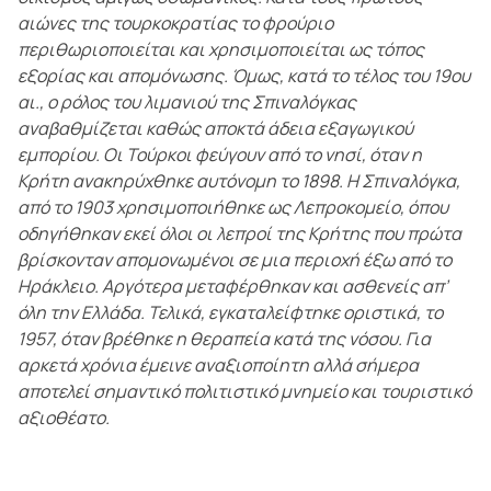
αιώνες της τουρκοκρατίας το φρούριο
περιθωριοποιείται και χρησιμοποιείται ως τόπος
εξορίας και απομόνωσης. Όμως, κατά το τέλος του 19ου
αι., ο ρόλος του λιμανιού της Σπιναλόγκας
αναβαθμίζεται καθώς αποκτά άδεια εξαγωγικού
εμπορίου. Οι Τούρκοι φεύγουν από το νησί, όταν η
Κρήτη ανακηρύχθηκε αυτόνομη το 1898. Η Σπιναλόγκα,
από το 1903 χρησιμοποιήθηκε ως Λεπροκομείο, όπου
οδηγήθηκαν εκεί όλοι οι λεπροί της Κρήτης που πρώτα
βρίσκονταν απομονωμένοι σε μια περιοχή έξω από το
Ηράκλειο. Αργότερα μεταφέρθηκαν και ασθενείς απ’
όλη την Ελλάδα. Τελικά, εγκαταλείφτηκε οριστικά, το
1957, όταν βρέθηκε η θεραπεία κατά της νόσου. Για
αρκετά χρόνια έμεινε αναξιοποίητη αλλά σήμερα
αποτελεί σημαντικό πολιτιστικό μνημείο και τουριστικό
αξιοθέατο.