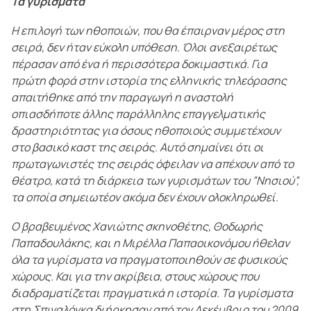
Τα γυρίσματα
Η επιλογή των ηθοποιών, που θα έπαιρναν μέρος στη
σειρά, δεν ήταν εύκολη υπόθεση. Όλοι ανεξαιρέτως
πέρασαν από ένα ή περισσότερα δοκιμαστικά. Για
πρώτη φορά στην ιστορία της ελληνικής τηλεόρασης
απαιτήθηκε από την παραγωγή η αναστολή
οπιασδήποτε άλλης παράλληλης επαγγελματικής
δραστηριότητας για όσους ηθοποιούς συμμετέχουν
στο βασικό καστ της σειράς. Αυτό σημαίνει ότι οι
πρωταγωνιστές της σειράς όφειλαν να απέχουν από το
θέατρο, κατά τη διάρκεια των γυρισμάτων του ”Νησιού”,
τα οποία σημειωτέον ακόμα δεν έχουν ολοκληρωθεί.
Ο βραβευμένος Χανιώτης σκηνοθέτης, Θοδωρής
Παπαδουλάκης, και η Μιρέλλα Παπαοικονόμου ήθελαν
όλα τα γυρίσματα να πραγματοποιηθούν σε φυσικούς
χώρους. Και για την ακρίβεια, στους χώρους που
διαδραματίζεται πραγματικά η ιστορία. Τα γυρίσματα
στη Σπιναλόγκα διήρκησαν από τον Δεκέμβριο του 2009