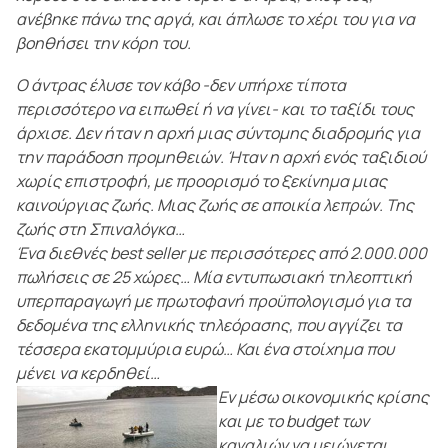
ανέβηκε πάνω της αργά, και άπλωσε το χέρι του για να
βοηθήσει την κόρη του.
Ο άντρας έλυσε τον κάβο -δεν υπήρχε τίποτα
περισσότερο να ειπωθεί ή να γίνει- και το ταξίδι τους
άρχισε. Δεν ήταν η αρχή μιας σύντομης διαδρομής για
την παράδοση προμηθειών. Ήταν η αρχή ενός ταξιδιού
χωρίς επιστροφή, με προορισμό το ξεκίνημα μιας
καινούργιας ζωής. Μιας ζωής σε αποικία λεπρών. Της
ζωής στη Σπιναλόγκα…
Ένα διεθνές best seller με περισσότερες από 2.000.000
πωλήσεις σε 25 χώρες… Μία εντυπωσιακή τηλεοπτική
υπερπαραγωγή με πρωτοφανή προϋπολογισμό για τα
δεδομένα της ελληνικής τηλεόρασης, που αγγίζει τα
τέσσερα εκατομμύρια ευρώ… Και ένα στοίχημα που
μένει να κερδηθεί…
Εν μέσω οικονομικής κρίσης
και με το budget των
καναλιών να μειώνεται