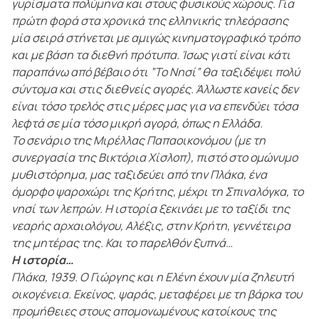
γυρίσματα πολύμηνα και στους φυσικούς χώρους. Για
πρώτη φορά στα χρονικά της ελληνικής τηλεόρασης
μία σειρά στήνεται με αμιγώς κινηματογραφικό τρόπο
και με βάση τα διεθνή πρότυπα. Ίσως γιατί είναι κάτι
παραπάνω από βέβαιο ότι ”Το Νησί” θα ταξιδέψει πολύ
σύντομα και στις διεθνείς αγορές. Άλλωστε κανείς δεν
είναι τόσο τρελός στις μέρες μας για να επενδύει τόσα
λεφτά σε μία τόσο μικρή αγορά, όπως η Ελλάδα.
Το σενάριο της Μιρέλλας Παπαοικονόμου (με τη
συνεργασία της Βικτόρια Χίσλοπ), πιστό στο ομώνυμο
μυθιστόρημα, μας ταξιδεύει από την Πλάκα, ένα
όμορφο ψαροχώρι της Κρήτης, μέχρι τη Σπιναλόγκα, το
νησί των λεπρών. Η ιστορία ξεκινάει με το ταξίδι της
νεαρής αρχαιολόγου, Αλέξις, στην Κρήτη, γεννέτειρα
της μητέρας της. Και το παρελθόν ξυπνά…
Η ιστορία…
Πλάκα, 1939. Ο Γιώργης και η Ελένη έχουν μία ζηλευτή
οικογένεια. Εκείνος, ψαράς, μεταφέρει με τη βάρκα του
προμήθειες στους απομονωμένους κατοίκους της