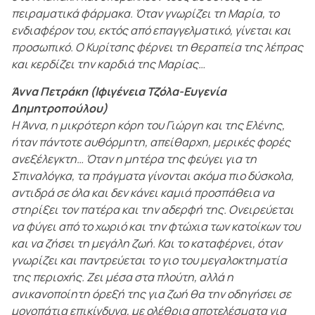
πειραματικά φάρμακα. Όταν γνωρίζει τη Μαρία, το
ενδιαφέρον του, εκτός από επαγγελματικό, γίνεται και
προσωπικό. Ο Κυρίτσης φέρνει τη θεραπεία της λέπρας
και κερδίζει την καρδιά της Μαρίας…
Άννα Πετράκη (Ιφιγένεια Τζόλα-Ευγενία
Δημητροπούλου)
Η Άννα, η μικρότερη κόρη του Γιώργη και της Ελένης,
ήταν πάντοτε αυθόρμητη, απείθαρχη, μερικές φορές
ανεξέλεγκτη… Όταν η μητέρα της φεύγει για τη
Σπιναλόγκα, τα πράγματα γίνονται ακόμα πιο δύσκολα,
αντιδρά σε όλα και δεν κάνει καμιά προσπάθεια να
στηρίξει τον πατέρα και την αδερφή της. Ονειρεύεται
να φύγει από το χωριό και την φτώχια των κατοίκων του
και να ζήσει τη μεγάλη ζωή. Και το καταφέρνει, όταν
γνωρίζει και παντρεύεται το γιο του μεγαλοκτηματία
της περιοχής. Ζει μέσα στα πλούτη, αλλά η
ανικανοποίητη όρεξή της για ζωή θα την οδηγήσει σε
μονοπάτια επικίνδυνα, με ολέθρια αποτελέσματα για