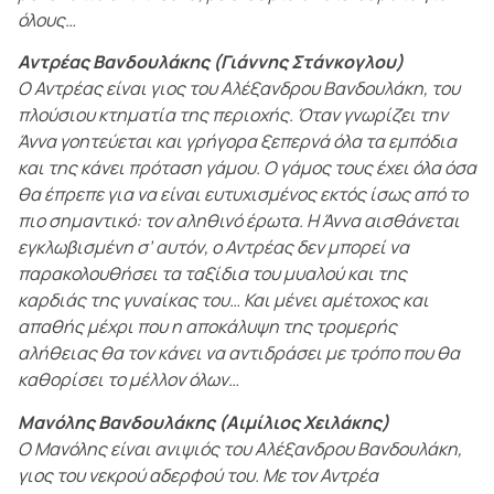
όλους…
Αντρέας Βανδουλάκης (Γιάννης Στάνκογλου)
Ο Αντρέας είναι γιος του Αλέξανδρου Βανδουλάκη, του
πλούσιου κτηματία της περιοχής. Όταν γνωρίζει την
Άννα γοητεύεται και γρήγορα ξεπερνά όλα τα εμπόδια
και της κάνει πρόταση γάμου. Ο γάμος τους έχει όλα όσα
θα έπρεπε για να είναι ευτυχισμένος εκτός ίσως από το
πιο σημαντικό: τον αληθινό έρωτα. Η Άννα αισθάνεται
εγκλωβισμένη σ’ αυτόν, ο Αντρέας δεν μπορεί να
παρακολουθήσει τα ταξίδια του μυαλού και της
καρδιάς της γυναίκας του… Και μένει αμέτοχος και
απαθής μέχρι που η αποκάλυψη της τρομερής
αλήθειας θα τον κάνει να αντιδράσει με τρόπο που θα
καθορίσει το μέλλον όλων…
Μανόλης Βανδουλάκης (Αιμίλιος Χειλάκης)
Ο Μανόλης είναι ανιψιός του Αλέξανδρου Βανδουλάκη,
γιος του νεκρού αδερφού του. Με τον Αντρέα