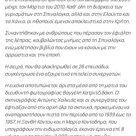
μέχρι τον Μάρτιο του 2010. Καθ’ όλη τη διάρκεια των
γυρισμάτων στη Σπιναλόγκα, αλλά και στην Ελούντα και
τα Χάνια, οι ηθοποιοί έμεναν αποκλειστικά στην Κρήτη.
Συναντήθηκαν με ανθρώπους που πέρασαν τον έφιάλτη
της λέπρας, κουβαλώντας μνήμες από τη Σπιναλόγκα,
ενώ μελέτησαν βιβλία που έχουν να κάνουν με την
αρρώστια και την εποχή.
Η σειρά, που θα ολοκληρωθεί σε 26 επεισόδια,
συγκέντρωσε ένα εξαιρετικό επιτελείο συνεργατών.
Η εικόνα αποτυπώνεται άριστα μέσα από τη ματιά του
διευθυντή φωτογραφίας Βαγγέλη Κατριτζιδάκη. Ο
σκηνογράφος Αντώνης Χαλκιάς και οι συνεργάτες του
έφτιαξαν από την αρχή όλα τα σκηνικά, προκειμένου να
αναπαραστήσουν πιστά την περίοδο από το 1939 έως το
1957. Η Ξανθή Κόντου και η Μαρία Κοντοδήμα, που
υπογράφουν την ενδυματολογία, έκαναν έρευνα επί 8