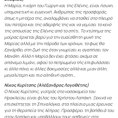
Η Μαρία, η κόρη του Γιώργη και της Ελένης, είναι ήσυχη,
υπομονετική κι ευγενική. Άνθρωπος της προσφοράς,
όπως η μητέρα της, αναλαμβάνει να σταθεί στο πλευρό
του πατέρα και της αδερφής της και να γεμίσει το κενό
της απουσίας της Ελένης από το σπίτι. Το χτύπημα της
μοίρας έρχεται βαρύ για την ευαίσθητη ψυχή της
Μαρίας αλλά με την πάροδο των χρόνων, το φως θα
ξανάρθει στη ζωή της όταν γνωρίσει κι αγαπήσει τον
Μανόλη. Αλλά η Μαρία δεν έχει φτάσει ακόμα σε
απάνεμο λιμάνι, αφού το πεπρωμένο τής επιφυλάσσει
κι άλλο πόνο, κι άλλες δοκιμασίες αλλά και μιαν άλλη,
μεγαλύτερη και πιο αληθινή αγάπη…
Νίκος Κυρίτσης (Αλέξανδρος Λογοθέτης)
Ο Νίκος Κυρίτσης, γιατρός στο νοσοκομείο του
Ηρακλείου, είναι φίλος του Χρήστου Λαπάκη. Ξεκινά να
επισκέπτεται τη Σπιναλόγκα, στα πλαίσια μιας έρευνας
για τη θεραπεία της λέπρας. Προσφέρει τη βοήθειά του
στον Λαπάκη και υποβάλλουν τους ασθενείς στα