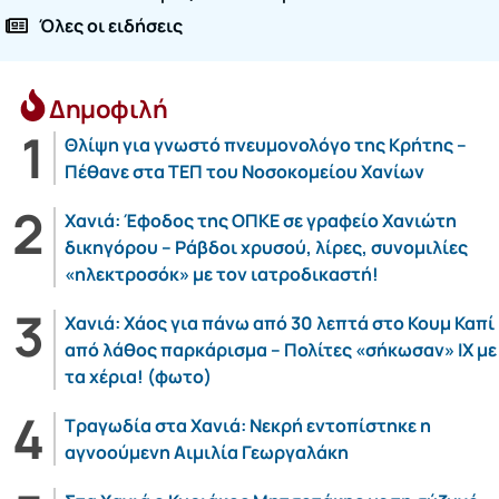
Όλες οι ειδήσεις
Δημοφιλή
Θλίψη για γνωστό πνευμονολόγο της Κρήτης –
Πέθανε στα ΤΕΠ του Νοσοκομείου Χανίων
Χανιά: Έφοδος της ΟΠΚΕ σε γραφείο Χανιώτη
δικηγόρου – Ράβδοι χρυσού, λίρες, συνομιλίες
«ηλεκτροσόκ» με τον ιατροδικαστή!
Χανιά: Χάος για πάνω από 30 λεπτά στο Κουμ Καπί
από λάθος παρκάρισμα – Πολίτες «σήκωσαν» ΙΧ με
τα χέρια! (φωτο)
Τραγωδία στα Χανιά: Νεκρή εντοπίστηκε η
αγνοούμενη Αιμιλία Γεωργαλάκη