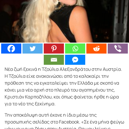
Νέα ζωή ξεκινά η Τζούλια Αλεξανδράτου στην Αυστρία.
Η Τζούλια είχε ανακοινώσει από το καλοκαίρι την
πρόθεση της να εγκαταλείψει την Ελλάδα με σκοπό να
κάνει μια νέα αρχή στο πλευρό του αγαπημένου της,
Κριστιάν Καρποζήλου, και όπως φαίνεται ήρθε η ώρα
για το νέο της ξεκίνημα.
Την αποκάλυψη αυτή έκανε η ίδια μέσω της
προσωπικής σελίδας στο Facebook. «Σε ένα μήνα φεύγω
μόνιμα για να ζήσω στην Αυστρία. Θα μου λείψεις