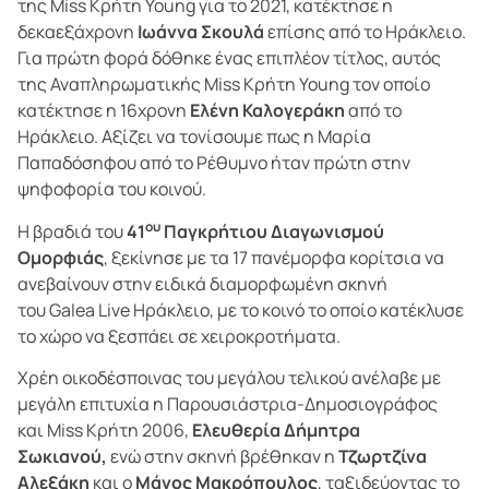
της
Miss
Κρήτη
Young
για το 2021, κατέκτησε η
δεκαεξάχρονη
Ιωάννα Σκουλά
επίσης από το Ηράκλειο.
Για πρώτη φορά δόθηκε ένας επιπλέον τίτλος, αυτός
της Αναπληρωματικής
Miss
Κρήτη
Young
τον οποίο
κατέκτησε η 16χρονη
Ελένη Καλογεράκη
από το
Ηράκλειο. Αξίζει να τονίσουμε πως η Μαρία
Παπαδόσηφου από το Ρέθυμνο ήταν πρώτη στην
ψηφοφορία του κοινού.
ου
Η βραδιά του
41
Παγκρήτιου Διαγωνισμού
Ομορφιάς
, ξεκίνησε με τα 17 πανέμορφα κορίτσια να
ανεβαίνουν στην ειδικά διαμορφωμένη σκηνή
του
Galea
Live
Ηράκλειο, με το κοινό το οποίο κατέκλυσε
το χώρο να ξεσπάει σε χειροκροτήματα.
Χρέη οικοδέσποινας του μεγάλου τελικού ανέλαβε με
μεγάλη επιτυχία η Παρουσιάστρια-Δημοσιογράφος
και
Miss
Κρήτη 2006,
Ελευθερία Δήμητρα
Σωκιανού,
ενώ στην σκηνή βρέθηκαν η
Τζωρτζίνα
Αλεξάκη
και ο
Μάνος Μακρόπουλος
, ταξιδεύοντας το