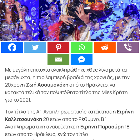
Με μεγάλη επιτυχία ολοκληρώθηκε χθες λίγο μετά τα
μεσάνυχτα, η πιο λαμπερή βραδιά της χρονιάς,
με την
20χρονη
Ζωή Ασουμανάκη
από το Ηράκλειο, να
κατακτά τελικά τον πολυπόθητο τίτλο της
Miss
Κρήτη
για το 2021.
Τον τίτλο της Α΄ Αναπληρωματικής κατέκτησε η
Ειρήνη
Καλλιτσουνάκη
20 ετών από το Ρέθυμνο, Β΄
Αναπληρωματική αναδείχτηκε η
Ειρήνη Παρασύρη
18
ετών από το Ηράκλειο, ενώ τον τίτλο