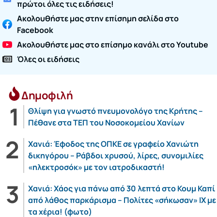
πρώτοι όλες τις ειδήσεις!
Ακολουθήστε μας στην επίσημη σελίδα στο
Facebook
Ακολουθήστε μας στο επίσημο κανάλι στο Youtube
Όλες οι ειδήσεις
Δημοφιλή
Θλίψη για γνωστό πνευμονολόγο της Κρήτης –
Πέθανε στα ΤΕΠ του Νοσοκομείου Χανίων
Χανιά: Έφοδος της ΟΠΚΕ σε γραφείο Χανιώτη
δικηγόρου – Ράβδοι χρυσού, λίρες, συνομιλίες
«ηλεκτροσόκ» με τον ιατροδικαστή!
Χανιά: Χάος για πάνω από 30 λεπτά στο Κουμ Καπί
από λάθος παρκάρισμα – Πολίτες «σήκωσαν» ΙΧ με
τα χέρια! (φωτο)