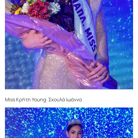
Miss Κρήτη Young: Σκουλά Ιωάννα