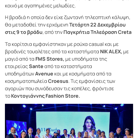
κοινό με αγαπημένες μελωδίες.
Η βραδιά η οποία δεν είχε ζωντανή τηλεοπτική κάλυψη,
θα μεταδοθεί την ερχόμενη
Τετάρτη 22 Δεκεμβρίου
στις 9 το βράδυ
, από την
Παγκρήτια
Τηλεόραση
Creta
Τα κορίτσια εμφανίστηκαν
με ρούχα casual και με
βραδινές τουαλέτες από τα καταστήματα
NIK
ALEX
,
με
μαγιό από τα
FMS
Stores
,
με υποδήματα της
εταιρείας
Sante
από τα καταστήματα
υποδημάτων
Avenue
και με κοσμήματα από τα
κοσμηματοπωλεία
Croesus
. Τις εμφανίσεις των
αγοριών που συνόδευσαν τις κοπέλες, φρόντισε
το
Κοντογιάννης
Fashion
Store
.