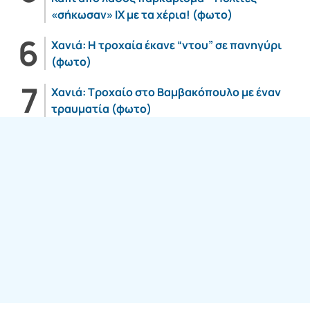
«σήκωσαν» ΙΧ με τα χέρια! (φωτο)
Χανιά: Η τροχαία έκανε “ντου” σε πανηγύρι
(φωτο)
Χανιά: Τροχαίο στο Βαμβακόπουλο με έναν
τραυματία (φωτο)