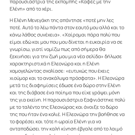
παρουσιάστρια της εκπομπής «Καφές με την
Ελένη» από το χέρι.
Η Ελένη Μενεγάκη της απάντησε «ποτέ μην λες
ποτέ. Αυτό το λέω πάντα στον εαυτό μου αλλά και το
κάνω λάθος συνέχεια». «Χαίρομαι πάρα πολύ που
είμαι εδώ και μου που μου δίνεται η ευκαιρία να σε
γνωρίσω, γιατί νομίζω πως από σήμερα θα
ξεκινήσει για την ζωή μου μια νέα σελίδα» δήλωσε
χαρακτηριστικά η Ελεονώρα και η Ελένη
χαμογελώντας σχολίασε: «ευτυχώς που έχεις
χιούμορ και το ανακάλυψα πρόσφατα». Η Ελεονώρα
μετά τις διαφημίσεις έδωσε ένα δώρο στην Ελένη
και της διάβασε ένα ποίημα που είχε γράψει μόνη
της για εκείνη. Η παρουσιάστρια ξαφνιάστηκε πολύ
με το ταλέντο της Ελεονώρας και άνοιξε το δώρο
της που ήταν ένα κολιέ. Η Ελεονώρα την βοήθησε να
το φορέσει και τότε η ωραία Ελένη για να
ανταποδώσει την καλή κίνηση έβγαλε από το λαιμό