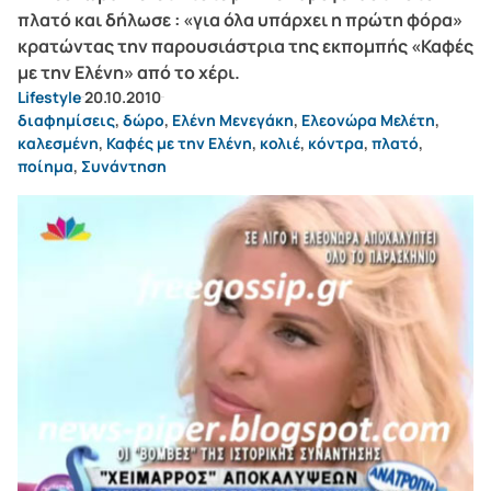
πλατό και δήλωσε : «για όλα υπάρχει η πρώτη φόρα»
κρατώντας την παρουσιάστρια της εκπομπής «Καφές
με την Ελένη» από το χέρι.
Lifestyle
20.10.2010
διαφημίσεις
,
δώρο
,
Ελένη Μενεγάκη
,
Ελεονώρα Μελέτη
,
καλεσμένη
,
Καφές με την Ελένη
,
κολιέ
,
κόντρα
,
πλατό
,
ποίημα
,
Συνάντηση