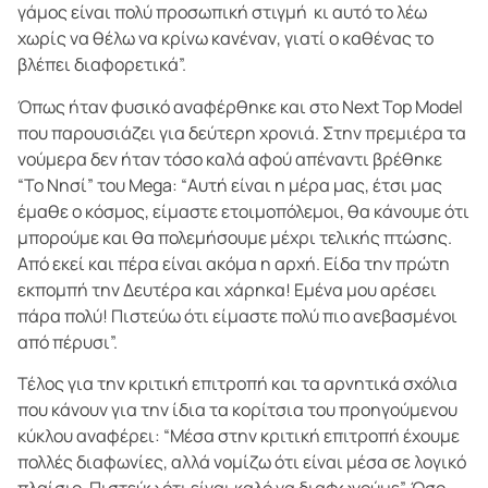
γάμος είναι πολύ προσωπική στιγμή κι αυτό το λέω
χωρίς να θέλω να κρίνω κανέναν, γιατί ο καθένας το
βλέπει διαφορετικά”.
Όπως ήταν φυσικό αναφέρθηκε και στο Next Top Model
που παρουσιάζει για δεύτερη χρονιά. Στην πρεμιέρα τα
νούμερα δεν ήταν τόσο καλά αφού απέναντι βρέθηκε
“Το Νησί” του Mega: “Αυτή είναι η μέρα μας, έτσι μας
έμαθε ο κόσμος, είμαστε ετοιμοπόλεμοι, θα κάνουμε ότι
μπορούμε και θα πολεμήσουμε μέχρι τελικής πτώσης.
Από εκεί και πέρα είναι ακόμα η αρχή. Είδα την πρώτη
εκπομπή την Δευτέρα και χάρηκα! Εμένα μου αρέσει
πάρα πολύ! Πιστεύω ότι είμαστε πολύ πιο ανεβασμένοι
από πέρυσι”.
Τέλος για την κριτική επιτροπή και τα αρνητικά σχόλια
που κάνουν για την ίδια τα κορίτσια του προηγούμενου
κύκλου αναφέρει: “Μέσα στην κριτική επιτροπή έχουμε
πολλές διαφωνίες, αλλά νομίζω ότι είναι μέσα σε λογικό
πλαίσιο. Πιστεύω ότι είναι καλό να διαφωνούμε”. Όσο