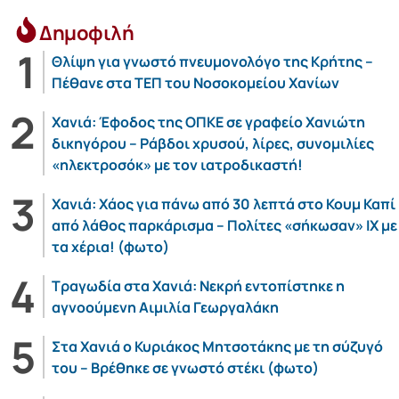
Δημοφιλή
Θλίψη για γνωστό πνευμονολόγο της Κρήτης –
Πέθανε στα ΤΕΠ του Νοσοκομείου Χανίων
Χανιά: Έφοδος της ΟΠΚΕ σε γραφείο Χανιώτη
δικηγόρου – Ράβδοι χρυσού, λίρες, συνομιλίες
«ηλεκτροσόκ» με τον ιατροδικαστή!
Χανιά: Χάος για πάνω από 30 λεπτά στο Κουμ Καπί
από λάθος παρκάρισμα – Πολίτες «σήκωσαν» ΙΧ με
τα χέρια! (φωτο)
Τραγωδία στα Χανιά: Νεκρή εντοπίστηκε η
αγνοούμενη Αιμιλία Γεωργαλάκη
Στα Χανιά ο Κυριάκος Μητσοτάκης με τη σύζυγό
του – Βρέθηκε σε γνωστό στέκι (φωτο)