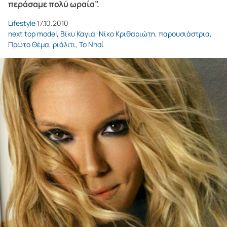
περάσαμε πολύ ωραία”.
Lifestyle
17.10.2010
next top model
,
Βίκυ Καγιά
,
Νίκο Κριθαριώτη
,
παρουσιάστρια
,
Πρώτο Θέμα
,
ριάλιτι
,
Το Νησί