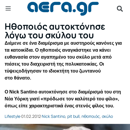
Ηθοποιός αυτοκτόνησε
λόγω του σκύλου του
Διέμενε σε ένα διαμέρισμα με
αυστηρούς κανόνες
για
τα κατοικίδια. Ο ηθοποιός
αναγκάστηκε να κάνει
ευθανασία στον αγαπημένο του σκύλο
μετά από
πιέσεις του διαχειριστή της πολυκατοικίας.
Οι
τύψεις
οδήγησαν το ιδιοκτήτη του ζωντανού
στο
θάνατο
.
Ο
Nick Santino
αυτοκτόνησε στο διαμέρισμά του στη
Νέα Υόρκη γιατί «
πρόδωσε τον καλύτερό του φίλο
»,
όπως είπε χαρακτηριστικά ένας στενός φίλος του.
Lifestyle
01.02.2012
Nick Santino
,
pit bull
,
ηθοποιός
,
σκύλο