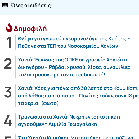
Όλες οι ειδήσεις
Δημοφιλή
Θλίψη για γνωστό πνευμονολόγο της Κρήτης –
Πέθανε στα ΤΕΠ του Νοσοκομείου Χανίων
Χανιά: Έφοδος της ΟΠΚΕ σε γραφείο Χανιώτη
δικηγόρου – Ράβδοι χρυσού, λίρες, συνομιλίες
«ηλεκτροσόκ» με τον ιατροδικαστή!
Χανιά: Χάος για πάνω από 30 λεπτά στο Κουμ Καπί
από λάθος παρκάρισμα – Πολίτες «σήκωσαν» ΙΧ με
τα χέρια! (φωτο)
Τραγωδία στα Χανιά: Νεκρή εντοπίστηκε η
αγνοούμενη Αιμιλία Γεωργαλάκη
Στα Χανιά ο Κυριάκος Μητσοτάκης με τη σύζυγό