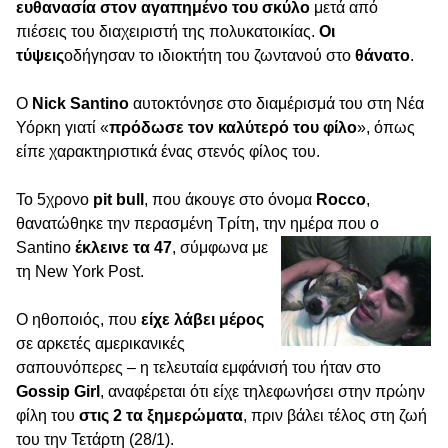
ευθανασία στον αγαπημένο του σκύλο
μετά από
πιέσεις του διαχειριστή της πολυκατοικίας.
Οι
τύψεις
οδήγησαν το ιδιοκτήτη του ζωντανού στο
θάνατο
.
Ο
Nick Santino
αυτοκτόνησε στο διαμέρισμά του στη Νέα
Υόρκη γιατί «
πρόδωσε τον καλύτερό του φίλο
», όπως
είπε χαρακτηριστικά ένας στενός φίλος του.
Το 5χρονο
pit bull
, που άκουγε στο όνομα
Rocco
,
θανατώθηκε την περασμένη Τρίτη, την ημέρα που ο
Santino
έκλεινε τα 47
, σύμφωνα με
τη New York Post.
Ο ηθοποιός, που
είχε λάβει μέρος
σε αρκετές αμερικανικές
σαπουνόπερες – η τελευταία εμφάνισή του ήταν στο
Gossip Girl
, αναφέρεται ότι είχε τηλεφωνήσει στην πρώην
φίλη του
στις 2 τα ξημερώματα
, πριν βάλει τέλος στη ζωή
του την Τετάρτη (28/1).