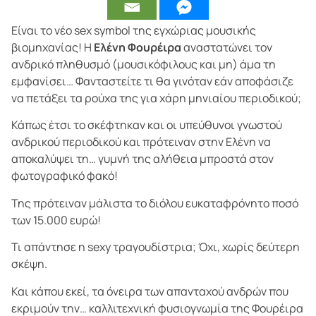
Είναι το νέο sex symbol της εγχώριας μουσικής
βιομηχανίας! Η
Ελένη Φουρέιρα
αναστατώνει τον
ανδρικό πληθυσμό (μουσικόφιλους και μη) άμα τη
εμφανίσει… Φανταστείτε τι θα γινόταν εάν αποφάσιζε
να πετάξει τα ρούχα της για χάρη μηνιαίου περιοδικού;
Κάπως έτσι το σκέφτηκαν και οι υπεύθυνοι γνωστού
ανδρικού περιοδικού και πρότειναν στην Ελένη να
αποκαλύψει τη… γυμνή της αλήθεια μπροστά στον
φωτογραφικό φακό!
Της πρότειναν μάλιστα το διόλου ευκαταφρόνητο ποσό
των 15.000 ευρώ!
Τι απάντησε η sexy τραγουδίστρια; Όχι, χωρίς δεύτερη
σκέψη.
Και κάπου εκεί, τα όνειρα των απανταχού ανδρών που
εκριμούν την… καλλιτεχνική φυσιογνωμία της Φουρέιρα