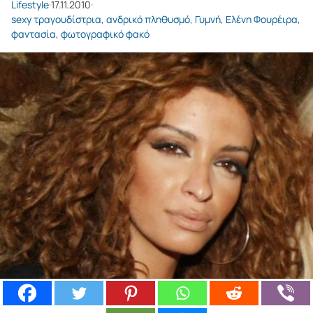
Lifestyle
17.11.2010
sexy τραγουδίστρια
,
ανδρικό πληθυσμό
,
Γυμνή
,
Ελένη Φουρέιρα
,
φαντασία
,
φωτογραφικό φακό