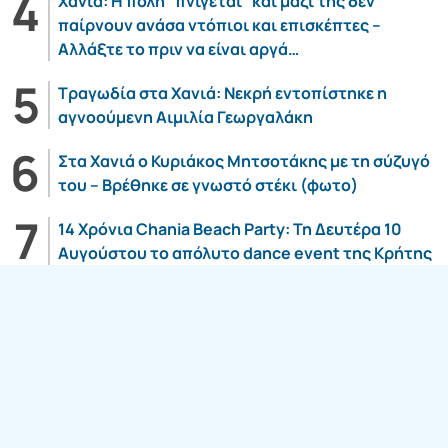
Χανιά: Η πόλη “πνίγεται” και μαζί της δεν
παίρνουν ανάσα ντόπιοι και επισκέπτες –
Αλλάξτε το πριν να είναι αργά…
Τραγωδία στα Χανιά: Νεκρή εντοπίστηκε η
αγνοούμενη Αιμιλία Γεωργαλάκη
Στα Χανιά ο Κυριάκος Μητσοτάκης με τη σύζυγό
του – Βρέθηκε σε γνωστό στέκι (φωτο)
14 Χρόνια Chania Beach Party: Τη Δευτέρα 10
Αυγούστου το απόλυτο dance event της Κρήτης