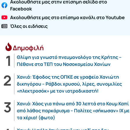
Ακολουθήστε μας στην επίσημη σελίδα στο
Facebook
Ακολουθήστε μας στο επίσημο κανάλι στο Youtube
Όλες οι ειδήσεις
Δημοφιλή
Θλίψη για γνωστό πνευμονολόγο της Κρήτης –
Πέθανε στα ΤΕΠ του Νοσοκομείου Χανίων
Χανιά: Έφοδος της ΟΠΚΕ σε γραφείο Χανιώτη
δικηγόρου – Ράβδοι χρυσού, λίρες, συνομιλίες
«ηλεκτροσόκ» με τον ιατροδικαστή!
Χανιά: Χάος για πάνω από 30 λεπτά στο Κουμ Καπί
από λάθος παρκάρισμα – Πολίτες «σήκωσαν» ΙΧ με
τα χέρια! (φωτο)