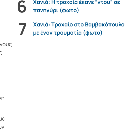
Χανιά: Η τροχαία έκανε “ντου” σε
πανηγύρι (φωτο)
Χανιά: Τροχαίο στο Βαμβακόπουλο
με έναν τραυματία (φωτο)
ονους
ς
νη
με
υν