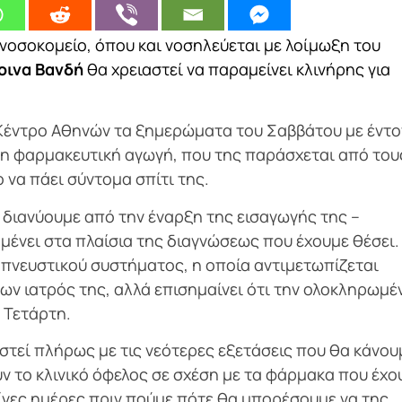
ο νοσοκομείο, όπου και νοσηλεύεται με λοίμωξη του
οινα Βανδή
θα χρειαστεί να παραμείνει κλινήρης για
 Κέντρο Αθηνών τα ξημερώματα του Σαββάτου με έντ
τη φαρμακευτική αγωγή, που της παράσχεται από του
 να πάει σύντομα σπίτι της.
ο διανύουμε από την έναρξη της εισαγωγής της –
μένει στα πλαίσια της διαγνώσεως που έχουμε θέσει.
απνευστικού συστήματος, η οποία αντιμετωπίζεται
ων ιατρός της, αλλά επισημαίνει ότι την ολοκληρωμέ
ν Τετάρτη.
στεί πλήρως με τις νεότερες εξετάσεις που θα κάνου
υν το κλινικό όφελος σε σχέση με τα φάρμακα που έχο
λίγες ημέρες πριν πούμε πότε θα μπορέσουμε να της