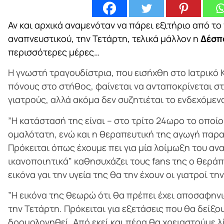
Αν και αρχικά αναμενόταν να πάρει εξιτήριο από τ
αναπνευστικού, την Τετάρτη, τελικά μάλλον η
Δέσπ
περισσότερες μέρες…
Η γνωστή τραγουδίστρια, που εισήχθη στο Ιατρικό
πόνους στο στήθος, φαίνεται να ανταποκρίνεται σ
γιατρούς, αλλά ακόμα δεν συζητιέται το ενδεχόμενο
”Η κατάστασή της είναι – στο τρίτο 24ωρο το οποί
ομαλότατη, ενώ και η θεραπευτική της αγωγή παρα
Πρόκειται όπως έχουμε πει για μία λοίμωξη του αν
ικανοποιητικά” καθησυχάζει τους fans της ο θεράπ
εικόνα γαι την υγεία της θα την έχουν οι γιατροί τη
”Η εικόνα της θεωρώ ότι θα πρέπει έχει αποσαφηνι
την Τετάρτη. Πρόκειται για εξετάσεις που θα δείξο
δρομολογηθεί. Από εκεί και πέρα θα χρειαστούμε 