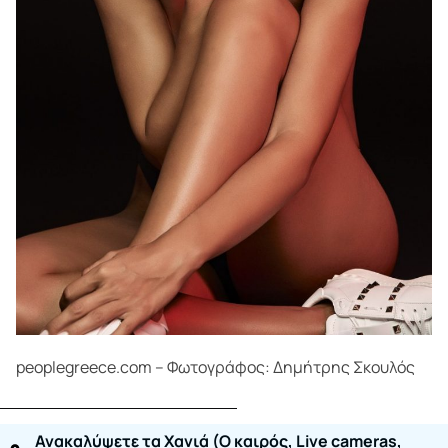
peoplegreece.com – Φωτογράφος: Δημήτρης Σκουλός
Ανακαλύψετε τα Χανιά (O καιρός, Live cameras,