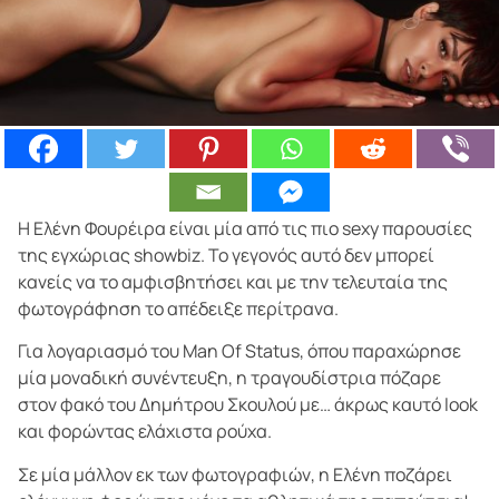
Η Ελένη Φουρέιρα είναι μία από τις πιο sexy παρουσίες
της εγχώριας showbiz. Το γεγονός αυτό δεν μπορεί
κανείς να το αμφισβητήσει και με την τελευταία της
φωτογράφηση το απέδειξε περίτρανα.
Για λογαριασμό του Man Of Status, όπου παραχώρησε
μία μοναδική συνέντευξη, η τραγουδίστρια πόζαρε
στον φακό του Δημήτρου Σκουλού με… άκρως καυτό look
και φορώντας ελάχιστα ρούχα.
Σε μία μάλλον εκ των φωτογραφιών, η Ελένη ποζάρει