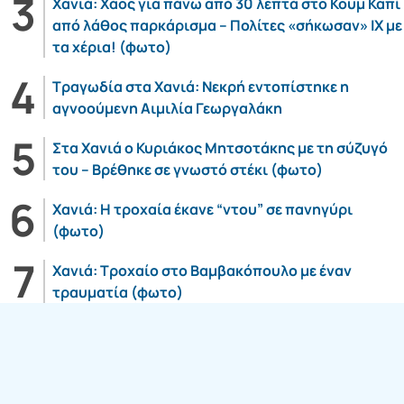
Χανιά: Χάος για πάνω από 30 λεπτά στο Κουμ Καπί
από λάθος παρκάρισμα – Πολίτες «σήκωσαν» ΙΧ με
τα χέρια! (φωτο)
Τραγωδία στα Χανιά: Νεκρή εντοπίστηκε η
αγνοούμενη Αιμιλία Γεωργαλάκη
Στα Χανιά ο Κυριάκος Μητσοτάκης με τη σύζυγό
του – Βρέθηκε σε γνωστό στέκι (φωτο)
Χανιά: Η τροχαία έκανε “ντου” σε πανηγύρι
(φωτο)
Χανιά: Τροχαίο στο Βαμβακόπουλο με έναν
τραυματία (φωτο)