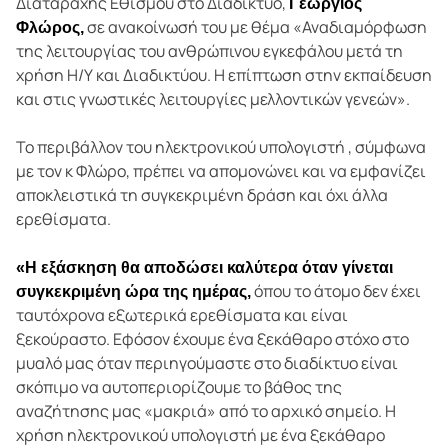
Διαταραχής Εθισμού στο Διαδίκτυο,
Γεώργιος
σε ανακοίνωσή του με θέμα «Αναδιαμόρφωση
Φλώρος,
της λειτουργίας του ανθρώπινου εγκεφάλου μετά τη
χρήση Η/Υ και Διαδικτύου. Η επίπτωση στην εκπαίδευση
και στις γνωστικές λειτουργίες μελλοντικών γενεών».
Το περιβάλλον του ηλεκτρονικού υπολογιστή , σύμφωνα
με τον κ Φλώρο, πρέπει να απομονώνει και να εμφανίζει
αποκλειστικά τη συγκεκριμένη δράση και όχι άλλα
ερεθίσματα.
«Η εξάσκηση θα αποδώσει καλύτερα όταν γίνεται
όπου το άτομο δεν έχει
συγκεκριμένη ώρα της ημέρας,
ταυτόχρονα εξωτερικά ερεθίσματα και είναι
ξεκούραστο. Εφόσον έχουμε ένα ξεκάθαρο στόχο στο
μυαλό μας όταν περιηγούμαστε στο διαδίκτυο είναι
σκόπιμο να αυτοπεριορίζουμε το βάθος της
αναζήτησης μας «μακριά» από το αρχικό σημείο. Η
χρήση ηλεκτρονικού υπολογιστή με ένα ξεκάθαρο