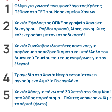
Θλίψη για γνωστό πνευμονολόγο της Κρήτης –
Πέθανε στα ΤΕΠ του Νοσοκομείου Χανίων
Χανιά: Έφοδος της ΟΠΚΕ σε γραφείο Χανιώτη
δικηγόρου – Ράβδοι χρυσού, λίρες, συνομιλίες
«ηλεκτροσόκ» με τον ιατροδικαστή!
Χανιά: Συνέλαβαν ιδιοκτήτες καντίνας για
παράνομα τραπεζοκαθίσματα και υπάλληλο του
Λιμενικού Ταμείου που τους ενημέρωσε για τον
έλεγχο!
Τραγωδία στα Χανιά: Νεκρή εντοπίστηκε η
αγνοούμενη Αιμιλία Γεωργαλάκη
Χανιά: Χάος για πάνω από 30 λεπτά στο Κουμ Καπί
από λάθος παρκάρισμα – Πολίτες «σήκωσαν» ΙΧ με
τα χέρια! (φωτο)