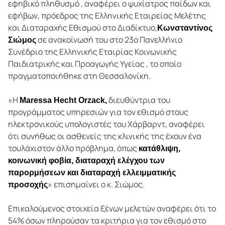
εφηβικό πληθυσμό , αναφέρει ο ψυχίατρος παίδων και
εφήβων, πρόεδρος της Ελληνικής Εταιρείας Μελέτης
και Διαταραχής Εθισμού στο Διαδίκτυο,
Κωνσταντίνος
σε ανακοίνωσή του στο 23ο Πανελλήνιο
Σιώμος
Συνέδριο της Ελληνικής Εταιρίας Κοινωνικής
Παιδιατρικής και Προαγωγής Υγείας , το οποίο
πραγματοποιήθηκε στη Θεσσαλονίκη.
«Η
διευθύντρια του
Maressa Hecht Orzack,
προγράμματος υπηρεσιών για τον εθισμό στους
ηλεκτρονικούς υπολογιστές του Χάρβαρντ, αναφέρει
ότι συνήθως οι ασθενείς της κλινικής της έχουν ένα
τουλάχιστον άλλο πρόβλημα, όπως
κατάθλιψη,
κοινωνική φοβία, διαταραχή ελέγχου των
παρορμήσεων και διαταραχή ελλειμματικής
» επισημαίνει ο κ. Σιώμος.
προσοχής
Επικαλούμενος στοιχεία ξένων μελετών αναφέρει ότι το
54% όσων πληρούσαν τα κριτήρια για τον εθισμό στο