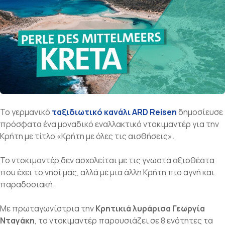
ε
ν
ο
Το γερμανικό
ταξιδιωτικό κανάλι ARD Reisen
δημοσίευσε
πρόσφατα ένα μοναδικό εναλλακτικό ντοκιμαντέρ για την
Κρήτη με τίτλο «Κρήτη με όλες τις αισθήσεις».
Το ντοκιμαντέρ δεν ασχολείται με τις γνωστά αξιοθέατα
που έχει το νησί μας, αλλά με μια άλλη Κρήτη πιο αγνή και
παραδοσιακή.
Με πρωταγωνίστρια την
Κρητικιά λυράρισα Γεωργία
Νταγάκη
, το ντοκιμαντέρ παρουσιάζει σε 8 ενότητες τα