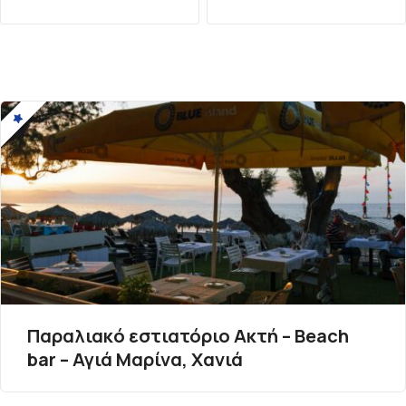
λ
ο
ή
γ
η
σ
η
ά
ρ
θ
Παραλιακό εστιατόριο Ακτή – Beach
bar – Αγιά Μαρίνα, Χανιά
ρ