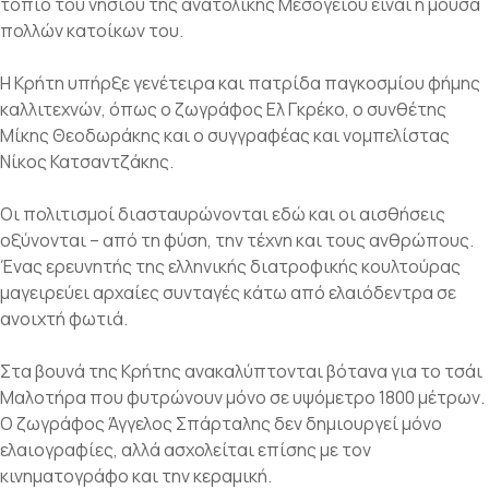
τοπίο του νησιού της ανατολικής Μεσογείου είναι η μούσα
πολλών κατοίκων του.
Η Κρήτη υπήρξε γενέτειρα και πατρίδα παγκοσμίου φήμης
καλλιτεχνών, όπως ο ζωγράφος Ελ Γκρέκο, ο συνθέτης
Μίκης Θεοδωράκης και ο συγγραφέας και νομπελίστας
Νίκος Κατσαντζάκης.
Οι πολιτισμοί διασταυρώνονται εδώ και οι αισθήσεις
οξύνονται – από τη φύση, την τέχνη και τους ανθρώπους.
Ένας ερευνητής της ελληνικής διατροφικής κουλτούρας
μαγειρεύει αρχαίες συνταγές κάτω από ελαιόδεντρα σε
ανοιχτή φωτιά.
Στα βουνά της Κρήτης ανακαλύπτονται βότανα για το τσάι
Μαλοτήρα που φυτρώνουν μόνο σε υψόμετρο 1800 μέτρων.
Ο ζωγράφος Άγγελος Σπάρταλης δεν δημιουργεί μόνο
ελαιογραφίες, αλλά ασχολείται επίσης με τον
κινηματογράφο και την κεραμική.