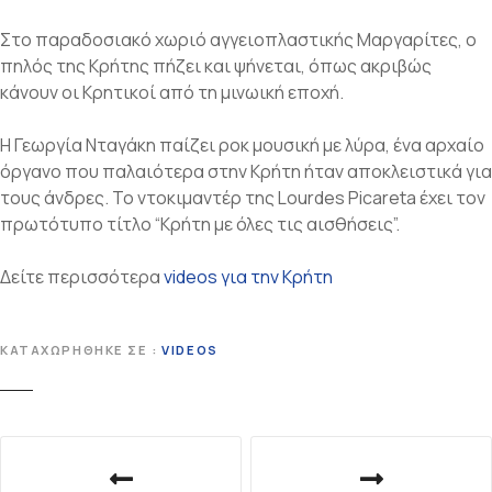
Στο παραδοσιακό χωριό αγγειοπλαστικής Μαργαρίτες, ο
πηλός της Κρήτης πήζει και ψήνεται, όπως ακριβώς
κάνουν οι Κρητικοί από τη μινωική εποχή.
Η Γεωργία Νταγάκη παίζει ροκ μουσική με λύρα, ένα αρχαίο
όργανο που παλαιότερα στην Κρήτη ήταν αποκλειστικά για
τους άνδρες. Το ντοκιμαντέρ της Lourdes Picareta έχει τον
πρωτότυπο τίτλο “Κρήτη με όλες τις αισθήσεις”.
Δείτε περισσότερα
videos για την Κρήτη
ΚΑΤΑΧΩΡΉΘΗΚΕ ΣΕ
VIDEOS
Π