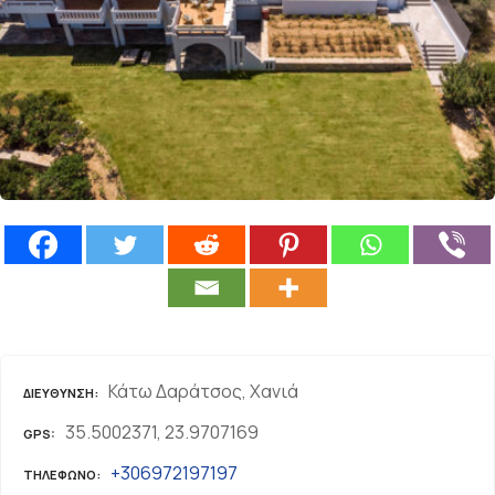
ε
ν
ο
Κάτω Δαράτσος, Χανιά
ΔΙΕΎΘΥΝΣΗ
35.5002371, 23.9707169
GPS
+306972197197
ΤΗΛΈΦΩΝΟ