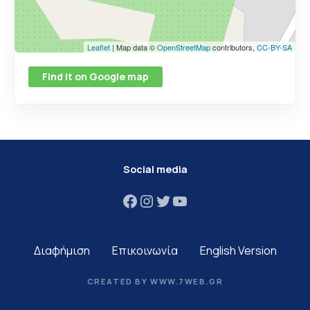
Leaflet
| Map data ©
OpenStreetMap
contributors,
CC-BY-SA
Find it on Google map
Social media
Facebook
Instagram
Twitter
YouTube
Διαφήμιση
Επικοινωνία
English Version
CREATED BY WWW.7WEB.GR