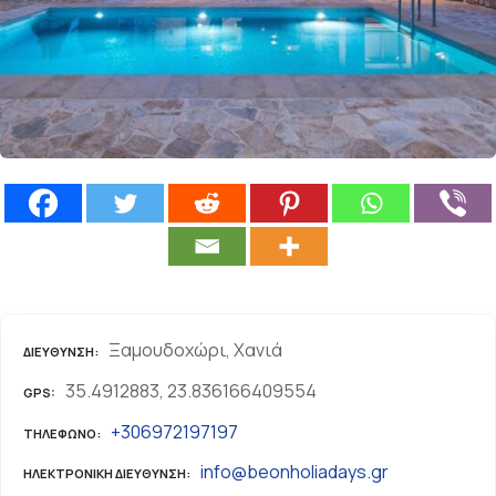
ε
ν
ο
Ξαμουδοχώρι, Χανιά
ΔΙΕΎΘΥΝΣΗ
35.4912883, 23.836166409554
GPS
+306972197197
ΤΗΛΈΦΩΝΟ
info@beonholiadays.gr
ΗΛΕΚΤΡΟΝΙΚΗ ΔΙΕΥΘΥΝΣΗ