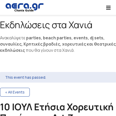
Μ
ε
τ
Εκδηλώσεις στα Χανιά
ά
β
α
Ανακαλύψετε
parties, beach parties, events, dj sets,
σ
συναυλίες, Κρητικές βραδιές, χορευτικές και θεατρικές
η
εκδηλώσεις
που θα γίνουν στα Χανιά.
σ
τ
ο
π
ε
This event has passed.
ρ
ι
« All Events
ε
χ
10 ΙΟΥΛ Ετήσια Χορευτική
ό
μ