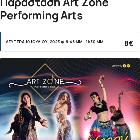
Παράσταση Art Zone
ε
Performing Arts
ν
ο
8€
ΔΕΥΤΈΡΑ 10 ΙΟΥΛΊΟΥ, 2023 @ 9:45 ΜΜ
-
11:30 ΜΜ