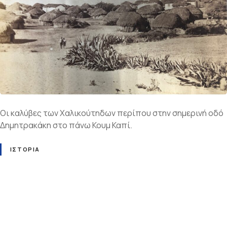
ε
ν
ο
Οι καλύβες των Χαλικούτηδων περίπου στην σημερινή οδό
Δημητρακάκη στο πάνω Κουμ Καπί.
ΙΣΤΟΡΊΑ
Π