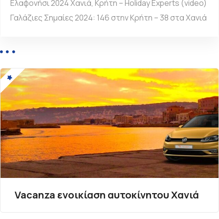
τ
Ελαφονήσι 2024 Χανιά, Κρήτη – Holiday Experts (video)
ή
Γαλάζιες Σημαίες 2024: 146 στην Κρήτη – 38 στα Χανιά
σ
ε
ω
ν
Vacanza ενοικίαση αυτοκίνητου Χανιά