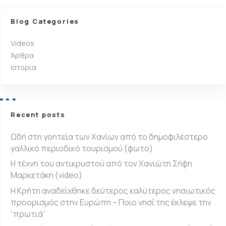
λ
ο
Blog Categories
ή
Videos
Άρθρα
γ
Ιστορία
η
σ
Recent posts
η
Ωδή στη γοητεία των Χανίων από το δημοφιλέστερο
α
γαλλικό περιοδικό τουρισμού (φωτο)
ν
Η τέχνη του αντικρυστού από τον Χανιώτη Σήφη
Μαρκετάκη (video)
α
Η Κρήτη αναδείχθηκε δεύτερος καλύτερος νησιωτικός
ρ
προορισμός στην Ευρώπη – Ποιο νησί της έκλεψε την
“πρωτιά”