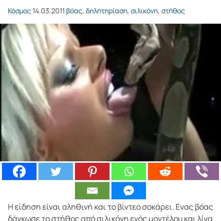
Κόσμος
14.03.2011
βόας
,
δηλητηρίαση
,
σιλικόνη
,
στήθος
Η είδηση είναι αληθινή και το βίντεο σοκάρει. Ενας βόας
δάγκωσε το στήθος από σιλικόνη ενός μοντέλου και λίγα