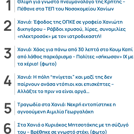
Θλίψη για γνωστό πνευμονολόγο της Κρήτης –
Πέθανε στα ΤΕΠ του Νοσοκομείου Χανίων
Χανιά: Έφοδος της ΟΠΚΕ σε γραφείο Χανιώτη
δικηγόρου – Ράβδοι χρυσού, λίρες, συνομιλίες
«ηλεκτροσόκ» με τον ιατροδικαστή!
Χανιά: Χάος για πάνω από 30 λεπτά στο Κουμ Καπί
από λάθος παρκάρισμα – Πολίτες «σήκωσαν» ΙΧ με
τα χέρια! (φωτο)
Χανιά: Η πόλη “πνίγεται” και μαζί της δεν
παίρνουν ανάσα ντόπιοι και επισκέπτες –
Αλλάξτε το πριν να είναι αργά…
Τραγωδία στα Χανιά: Νεκρή εντοπίστηκε η
αγνοούμενη Αιμιλία Γεωργαλάκη
Στα Χανιά ο Κυριάκος Μητσοτάκης με τη σύζυγό
του – Βρέθηκε σε γνωστό στέκι (φωτο)