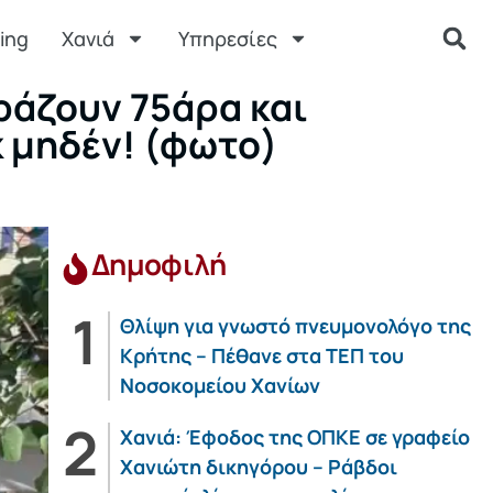
ing
Χανιά
Υπηρεσίες
ράζουν 75άρα και
κ μηδέν! (φωτο)
Δημοφιλή
Θλίψη για γνωστό πνευμονολόγο της
Κρήτης – Πέθανε στα ΤΕΠ του
Νοσοκομείου Χανίων
Χανιά: Έφοδος της ΟΠΚΕ σε γραφείο
Χανιώτη δικηγόρου – Ράβδοι