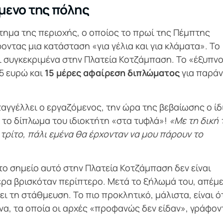
μενο της πόλης
τημα της περιοχής, ο οποίος το πρωί της Πέμπτης
ντας μια κατάσταση «για γέλια και για κλάματα». Το
ι συγκεκριμένα στην Πλατεία Κοτζάμπαση. Το «έξυπν
5 ευρώ και
15 μέρες αφαίρεση διπλώματος
για παρά
αγγέλλει ο εργαζόμενος, την ώρα της βεβαίωσης ο ίδ
ί το δίπλωμα του ιδιοκτήτη «στα τυφλά»!
«Με τη δική 
 τρίτο, πάλι εμένα θα έρχονταν να μου πάρουν το
το σημείο αυτό στην Πλατεία Κοτζάμπαση δεν είναι
ρα βρισκόταν περίπτερο. Μετά το ξήλωμά του, απέμε
ι τη στάθμευση. Το πιο προκλητικό, μάλιστα, είναι ό
να, τα οποία οι αρχές «προφανώς δεν είδαν», γράφον