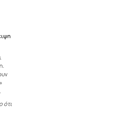
ειψη
ι
η.
ουν
»
.
ο ότι