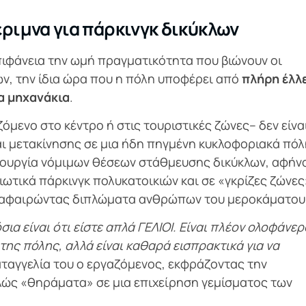
ριμνα για πάρκινγκ δικύκλων
ιφάνεια την ωμή πραγματικότητα που βιώνουν οι
ων, την ίδια ώρα που η πόλη υποφέρει από
πλήρη έλλ
α μηχανάκια
.
αζόμενο στο κέντρο ή στις τουριστικές ζώνες– δεν είνα
και μετακίνησης σε μια ήδη πηγμένη κυκλοφοριακά πόλ
ημιουργία νόμιμων θέσεων στάθμευσης δικύκλων, αφήν
ιωτικά πάρκινγκ πολυκατοικιών και σε «γκρίζες ζώνες
ι αφαιρώντας διπλώματα ανθρώπων του μεροκάματου
α είναι ότι είστε απλά ΓΕΛΙΟΙ. Είναι πλέον ολοφάνερ
 της πόλης, αλλά είναι καθαρά εισπρακτικά για να
αταγγελία του ο εργαζόμενος, εκφράζοντας την
ώς «θηράματα» σε μια επιχείρηση γεμίσματος των