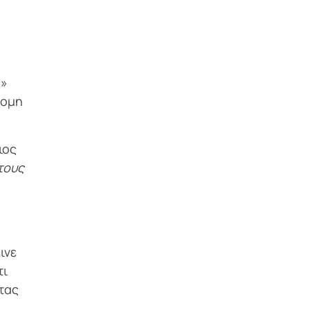
ο»
νομη
ιος
τους
ινε
τι
τας