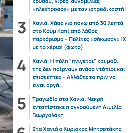
χρυσού, λίρες, συνομιλίες
«ηλεκτροσόκ» με τον ιατροδικαστή!
Χανιά: Χάος για πάνω από 30 λεπτά
στο Κουμ Καπί από λάθος
παρκάρισμα – Πολίτες «σήκωσαν» ΙΧ
με τα χέρια! (φωτο)
Χανιά: Η πόλη “πνίγεται” και μαζί
της δεν παίρνουν ανάσα ντόπιοι και
επισκέπτες – Αλλάξτε το πριν να
είναι αργά…
Τραγωδία στα Χανιά: Νεκρή
εντοπίστηκε η αγνοούμενη Αιμιλία
Γεωργαλάκη
Στα Χανιά ο Κυριάκος Μητσοτάκης