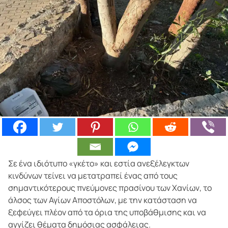
Σε ένα ιδιότυπο «γκέτο» και εστία ανεξέλεγκτων
κινδύνων τείνει να μετατραπεί ένας από τους
σημαντικότερους πνεύμονες πρασίνου των Χανίων, το
άλσος των Αγίων Αποστόλων, με την κατάσταση να
ξεφεύγει πλέον από τα όρια της υποβάθμισης και να
αγγίζει θέματα δημόσιας ασφάλειας.