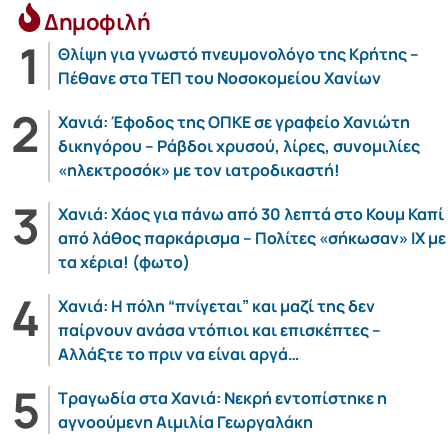
Δημοφιλή
Θλίψη για γνωστό πνευμονολόγο της Κρήτης –
Πέθανε στα ΤΕΠ του Νοσοκομείου Χανίων
Χανιά: Έφοδος της ΟΠΚΕ σε γραφείο Χανιώτη
δικηγόρου – Ράβδοι χρυσού, λίρες, συνομιλίες
«ηλεκτροσόκ» με τον ιατροδικαστή!
Χανιά: Χάος για πάνω από 30 λεπτά στο Κουμ Καπί
από λάθος παρκάρισμα – Πολίτες «σήκωσαν» ΙΧ με
τα χέρια! (φωτο)
Χανιά: Η πόλη “πνίγεται” και μαζί της δεν
παίρνουν ανάσα ντόπιοι και επισκέπτες –
Αλλάξτε το πριν να είναι αργά…
Τραγωδία στα Χανιά: Νεκρή εντοπίστηκε η
αγνοούμενη Αιμιλία Γεωργαλάκη