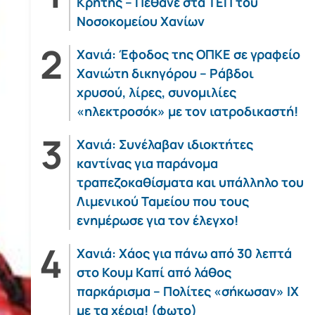
Κρήτης – Πέθανε στα ΤΕΠ του
Νοσοκομείου Χανίων
Χανιά: Έφοδος της ΟΠΚΕ σε γραφείο
Χανιώτη δικηγόρου – Ράβδοι
χρυσού, λίρες, συνομιλίες
«ηλεκτροσόκ» με τον ιατροδικαστή!
Χανιά: Συνέλαβαν ιδιοκτήτες
καντίνας για παράνομα
τραπεζοκαθίσματα και υπάλληλο του
Λιμενικού Ταμείου που τους
ενημέρωσε για τον έλεγχο!
Χανιά: Χάος για πάνω από 30 λεπτά
στο Κουμ Καπί από λάθος
παρκάρισμα – Πολίτες «σήκωσαν» ΙΧ
με τα χέρια! (φωτο)