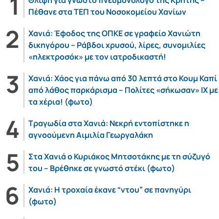
Θλίψη για γνωστό πνευμονολόγο της Κρήτης –
Πέθανε στα ΤΕΠ του Νοσοκομείου Χανίων
Χανιά: Έφοδος της ΟΠΚΕ σε γραφείο Χανιώτη
δικηγόρου – Ράβδοι χρυσού, λίρες, συνομιλίες
«ηλεκτροσόκ» με τον ιατροδικαστή!
Χανιά: Χάος για πάνω από 30 λεπτά στο Κουμ Καπί
από λάθος παρκάρισμα – Πολίτες «σήκωσαν» ΙΧ με
τα χέρια! (φωτο)
Τραγωδία στα Χανιά: Νεκρή εντοπίστηκε η
αγνοούμενη Αιμιλία Γεωργαλάκη
Στα Χανιά ο Κυριάκος Μητσοτάκης με τη σύζυγό
του – Βρέθηκε σε γνωστό στέκι (φωτο)
Χανιά: Η τροχαία έκανε “ντου” σε πανηγύρι
(φωτο)