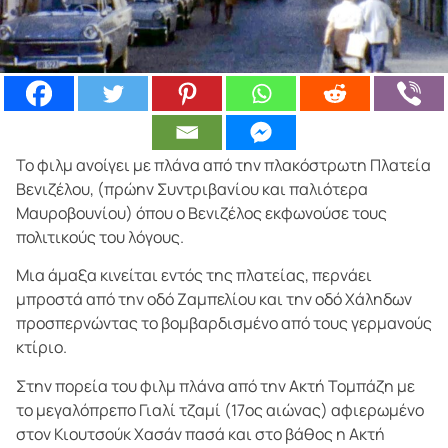
Το φιλμ ανοίγει με πλάνα από την πλακόστρωτη Πλατεία
Βενιζέλου, (πρώην Συντριβανίου και παλιότερα
Μαυροβουνίου) όπου ο Βενιζέλος εκφωνούσε τους
πολιτικούς του λόγους.
Μια άμαξα κινείται εντός της πλατείας, περνάει
μπροστά από την οδό Ζαμπελίου και την οδό Χάληδων
προσπερνώντας το βομβαρδισμένο από τους γερμανούς
κτίριο.
Στην πορεία του φιλμ πλάνα από την Ακτή Τομπάζη με
το μεγαλόπρεπο Γιαλί τζαμί (17ος αιώνας) αφιερωμένο
στον Κιουτσούκ Χασάν πασά και στο βάθος η Ακτή