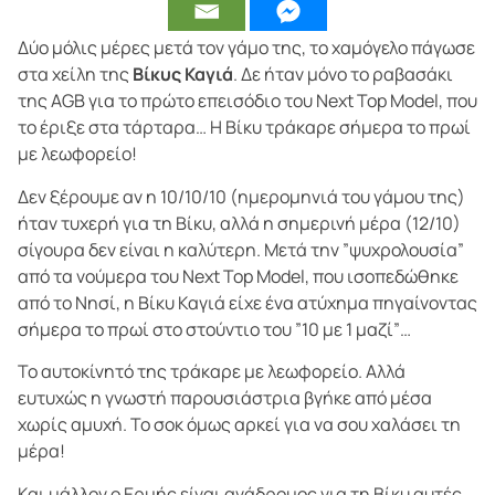
Δύο μόλις μέρες μετά τον γάμο της, το χαμόγελο πάγωσε
στα χείλη της
Βίκυς Καγιά
. Δε ήταν μόνο το ραβασάκι
της AGB για το πρώτο επεισόδιο του Next Top Model, που
το έριξε στα τάρταρα… Η Βίκυ τράκαρε σήμερα το πρωί
με λεωφορείο!
Δεν ξέρουμε αν η 10/10/10 (ημερομηνιά του γάμου της)
ήταν τυχερή για τη Βίκυ, αλλά η σημερινή μέρα (12/10)
σίγουρα δεν είναι η καλύτερη. Μετά την ”ψυχρολουσία”
από τα νούμερα του Next Top Model, που ισοπεδώθηκε
από το Νησί, η Βίκυ Καγιά είχε ένα ατύχημα πηγαίνοντας
σήμερα το πρωί στο στούντιο του ”10 με 1 μαζί”…
Το αυτοκίνητό της τράκαρε με λεωφορείο. Αλλά
ευτυχώς η γνωστή παρουσιάστρια βγήκε από μέσα
χωρίς αμυχή. Το σοκ όμως αρκεί για να σου χαλάσει τη
μέρα!
Και μάλλον ο Ερμής είναι ανάδρομος για τη Βίκυ αυτές