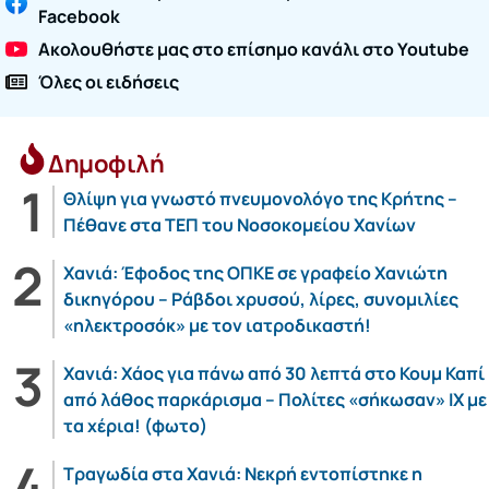
Facebook
Ακολουθήστε μας στο επίσημο κανάλι στο Youtube
Όλες οι ειδήσεις
Δημοφιλή
Θλίψη για γνωστό πνευμονολόγο της Κρήτης –
Πέθανε στα ΤΕΠ του Νοσοκομείου Χανίων
Χανιά: Έφοδος της ΟΠΚΕ σε γραφείο Χανιώτη
δικηγόρου – Ράβδοι χρυσού, λίρες, συνομιλίες
«ηλεκτροσόκ» με τον ιατροδικαστή!
Χανιά: Χάος για πάνω από 30 λεπτά στο Κουμ Καπί
από λάθος παρκάρισμα – Πολίτες «σήκωσαν» ΙΧ με
τα χέρια! (φωτο)
Τραγωδία στα Χανιά: Νεκρή εντοπίστηκε η