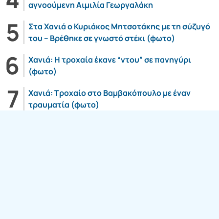
αγνοούμενη Αιμιλία Γεωργαλάκη
Στα Χανιά ο Κυριάκος Μητσοτάκης με τη σύζυγό
του – Βρέθηκε σε γνωστό στέκι (φωτο)
Χανιά: Η τροχαία έκανε “ντου” σε πανηγύρι
(φωτο)
Χανιά: Τροχαίο στο Βαμβακόπουλο με έναν
τραυματία (φωτο)