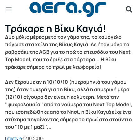
Τράκαρε η Βίκυ Καγιά!
Δύο μόλις μέρες μετά τον γάμο της, το χαμόγελο
πάγωσε στα χείλη της
Βίκυς Καγιά
. Δε ήταν μόνο το
ραβασάκι της AGB για το πρώτο επεισόδιο του Next
Top Model, που το έριξε στα τάρταρα... Η Βίκυ
τράκαρε σήμερα το πρωί με λεωφορείο!
Δεν ξέρουμε αν η 10/10/10 (ημερομηνιά του γάμου
της) ήταν τυχερή για τη Βίκυ, αλλά η σημερινή μέρα
(12/10) σίγουρα δεν είναι η καλύτερη. Μετά την
''ψυχρολουσία'' από τα νούμερα του Next Top Model,
που ισοπεδώθηκε από το Νησί, η Βίκυ Καγιά είχε ένα
ατύχημα πηγαίνοντας σήμερα το πρωί στο στούντιο
του ''10 με 1 μαζί''...
Lifestyle
12.10.2010