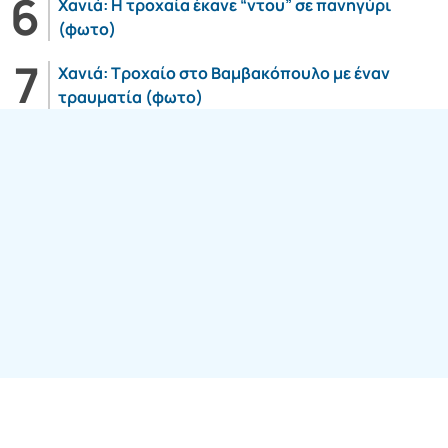
Χανιά: Η τροχαία έκανε “ντου” σε πανηγύρι
(φωτο)
Χανιά: Τροχαίο στο Βαμβακόπουλο με έναν
τραυματία (φωτο)