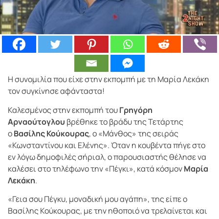
Η συνομιλία που είχε στην εκπομπή με τη Μαρία Λεκάκη
τον συγκίνησε αφάνταστα!
Καλεσμένος στην εκπομπή του
Γρηγόρη
Αρναούτογλου
βρέθηκε το βράδυ της Τετάρτης
ο
Βασίλης Κούκουρας
, ο «Μάνθος» της σειράς
«Κωνσταντίνου και Ελένης». Όταν η κουβέντα πήγε στο
εν λόγω δημοφιλές σήριαλ, ο παρουσιαστής θέλησε να
καλέσει στο τηλέφωνο την «Πέγκι», κατά κόσμον
Μαρία
Λεκάκη
.
«Γεια σου Πέγκυ, μοναδική μου αγάπη», της είπε ο
Βασίλης Κούκουρας, με την ηθοποιό να τρελαίνεται και