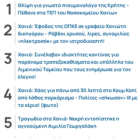
Θλίψη για γνωστό πνευμονολόγο της Κρήτης –
Πέθανε στα ΤΕΠ του Νοσοκομείου Χανίων
Χανιά: Έφοδος της ΟΠΚΕ σε γραφείο Χανιώτη
δικηγόρου – Ράβδοι χρυσού, λίρες, συνομιλίες
«ηλεκτροσόκ» με τον ιατροδικαστή!
Χανιά: Συνέλαβαν ιδιοκτήτες καντίνας για
παράνομα τραπεζοκαθίσματα και υπάλληλο του
Λιμενικού Ταμείου που τους ενημέρωσε για τον
έλεγχο!
Χανιά: Χάος για πάνω από 30 λεπτά στο Κουμ Καπί
από λάθος παρκάρισμα – Πολίτες «σήκωσαν» ΙΧ με
τα χέρια! (φωτο)
Τραγωδία στα Χανιά: Νεκρή εντοπίστηκε η
αγνοούμενη Αιμιλία Γεωργαλάκη