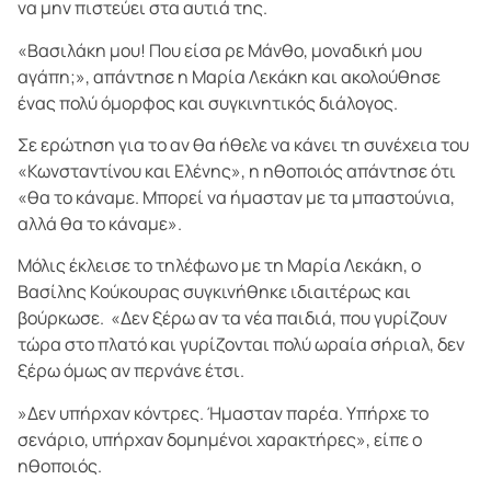
να μην πιστεύει στα αυτιά της.
«Βασιλάκη μου! Που είσα ρε Μάνθο, μοναδική μου
αγάπη;», απάντησε η Μαρία Λεκάκη και ακολούθησε
ένας πολύ όμορφος και συγκινητικός διάλογος.
Σε ερώτηση για το αν θα ήθελε να κάνει τη συνέχεια του
«Κωνσταντίνου και Ελένης», η ηθοποιός απάντησε ότι
«θα το κάναμε. Μπορεί να ήμασταν με τα μπαστούνια,
αλλά θα το κάναμε».
Μόλις έκλεισε το τηλέφωνο με τη Μαρία Λεκάκη, ο
Βασίλης Κούκουρας συγκινήθηκε ιδιαιτέρως και
βούρκωσε. «Δεν ξέρω αν τα νέα παιδιά, που γυρίζουν
τώρα στο πλατό και γυρίζονται πολύ ωραία σήριαλ, δεν
ξέρω όμως αν περνάνε έτσι.
»Δεν υπήρχαν κόντρες. Ήμασταν παρέα. Υπήρχε το
σενάριο, υπήρχαν δομημένοι χαρακτήρες», είπε ο
ηθοποιός.