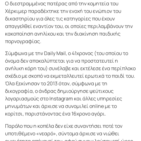
Ο διεστραμμένος πατέρας από την κομητεία του
Χέρκιμερ παραδέχτηκε την ενοχή του ενώπιον του
δικαστηρίου για όλες τις κατηγορίες που έχουν
απαγγελθεί εναντίον του, οι οποίες περιλαμβάνουν την
κακοποίηση ανηλίκου και την διακίνηση παιδικής
πορνογραφίας.
Σύμφωνα με την Daily Mail, ο 41χρονος (του οποίου το
όνομα δεν αποκαλύπτεται για να προστατευτεί η
ανήλικη κόρη του) συνέλαβε και εκτέλεσε ένα περίπλοκο
σχέδιο με σκοπό να εκμεταλλευτεί ερωτικά το παιδί του.
Όλα ξεκίνησαν το 2013 όταν, σύμφωνα με τη
δικογραφία, ο άνδρας δημιούργησε ψεύτικους
λογαριασμούς στο Instagram και άλλες υπηρεσίες
μηνυμάτων και άρχισε να συνομιλεί online με το
κορίτσι, παριστάνοντας ένα 16χρονο αγόρι.
Παρόλο που η κοπέλα δεν είχε συναντήσει ποτέ τον
υποτιθέμενο «νεαρό», σύντομα άρχισε να νιώθει
οικειότητα απέναντί του, αφού συνομιλούσαν επί ώρες