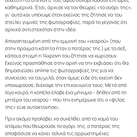
καθημερινά. Έτσι, άρχισε να τον θεωρεί «το αγόρι της»,
γι’ αυτό και υπέκυψε όταν εκείνος της ζήτησε να του
στείλει γυμνές της φωτογραφίες, παρά το γεγονός ότι
αρχικά αντιστεκόταν στην ιδέα.
Απογοητευμένη από την εμμονή του «νεαρού» (που
στην πραγματικότητα ήταν ο πατέρας της ) με το σεξ,
κάποια στιγμή η 14χρονη του ζήτησε να χωρίσουν.
Εκείνος προσπάθησε στην αρχή να την εκβιάσει ότι θα
δημοσιεύσει online τις φωτογραφίες της για να
συνεχίσει να του μιλά, όταν όμως είδε ότι εκείνη δεν
υποχωρούσε, διέκοψε την επικοινωνία τους. Μετά από
λίγο καιρό, η κοπέλα έλαβε ένα μήνυμα – δήθεν από τη
μητέρα του νεαρού – που την ενημέρωνε ότι ο «φίλος
της» είχε αυτοκτονήσει.
Πριν ακόμα προλάβει να συνέλθει από το χαμό του
ατόμου που θεωρούσε το αγόρι της, ο πατέρας της
αποφάσισε να κάνει τελικά τις αρρωστημένες