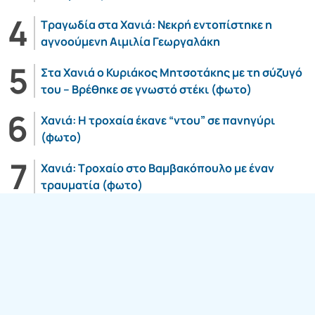
Τραγωδία στα Χανιά: Νεκρή εντοπίστηκε η
αγνοούμενη Αιμιλία Γεωργαλάκη
Στα Χανιά ο Κυριάκος Μητσοτάκης με τη σύζυγό
του – Βρέθηκε σε γνωστό στέκι (φωτο)
Χανιά: Η τροχαία έκανε “ντου” σε πανηγύρι
(φωτο)
Χανιά: Τροχαίο στο Βαμβακόπουλο με έναν
τραυματία (φωτο)