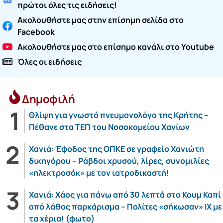
πρώτοι όλες τις ειδήσεις!
Ακολουθήστε μας στην επίσημη σελίδα στο
Facebook
Ακολουθήστε μας στο επίσημο κανάλι στο Youtube
Όλες οι ειδήσεις
Δημοφιλή
Θλίψη για γνωστό πνευμονολόγο της Κρήτης –
Πέθανε στα ΤΕΠ του Νοσοκομείου Χανίων
Χανιά: Έφοδος της ΟΠΚΕ σε γραφείο Χανιώτη
δικηγόρου – Ράβδοι χρυσού, λίρες, συνομιλίες
«ηλεκτροσόκ» με τον ιατροδικαστή!
Χανιά: Χάος για πάνω από 30 λεπτά στο Κουμ Καπί
από λάθος παρκάρισμα – Πολίτες «σήκωσαν» ΙΧ με
τα χέρια! (φωτο)