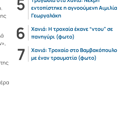
Τραγωδία στα Χανιά: Νεκρή
εντοπίστηκε η αγνοούμενη Αιμιλία
ο.
Γεωργαλάκη
κης
Χανιά: Η τροχαία έκανε “ντου” σε
λά
πανηγύρι (φωτο)
ν»,
Χανιά: Τροχαίο στο Βαμβακόπουλο
με έναν τραυματία (φωτο)
 της
τέρα