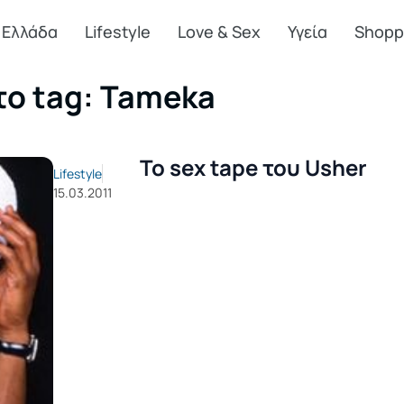
Ελλάδα
Lifestyle
Love & Sex
Υγεία
Shopp
το tag: Tameka
Το sex tape του Usher
Lifestyle
15.03.2011