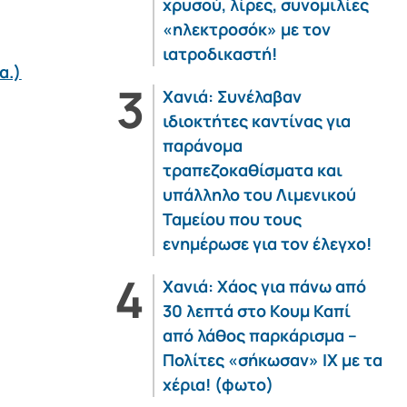
χρυσού, λίρες, συνομιλίες
«ηλεκτροσόκ» με τον
ιατροδικαστή!
α.)
Χανιά: Συνέλαβαν
ιδιοκτήτες καντίνας για
παράνομα
τραπεζοκαθίσματα και
υπάλληλο του Λιμενικού
Ταμείου που τους
ενημέρωσε για τον έλεγχο!
Χανιά: Χάος για πάνω από
30 λεπτά στο Κουμ Καπί
από λάθος παρκάρισμα –
Πολίτες «σήκωσαν» ΙΧ με τα
χέρια! (φωτο)