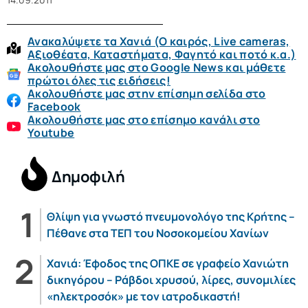
Ανακαλύψετε τα Χανιά (O καιρός, Live cameras,
Αξιοθέατα, Καταστήματα, Φαγητό και ποτό κ.α.)
Ακολουθήστε μας στο Google News και μάθετε
πρώτοι όλες τις ειδήσεις!
Ακολουθήστε μας στην επίσημη σελίδα στο
Facebook
Ακολουθήστε μας στο επίσημο κανάλι στο
Youtube
Δημοφιλή
Θλίψη για γνωστό πνευμονολόγο της Κρήτης –
Πέθανε στα ΤΕΠ του Νοσοκομείου Χανίων
Χανιά: Έφοδος της ΟΠΚΕ σε γραφείο Χανιώτη
δικηγόρου – Ράβδοι χρυσού, λίρες, συνομιλίες
«ηλεκτροσόκ» με τον ιατροδικαστή!