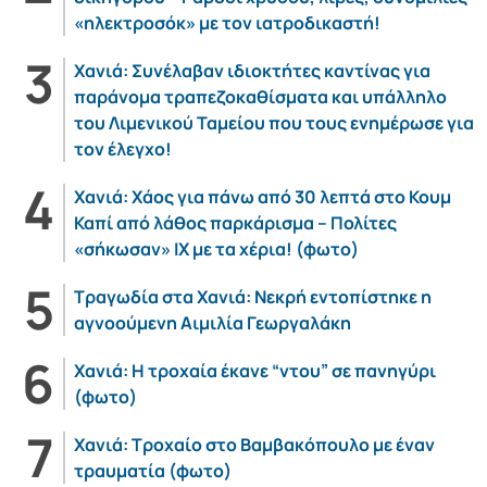
«ηλεκτροσόκ» με τον ιατροδικαστή!
Χανιά: Συνέλαβαν ιδιοκτήτες καντίνας για
παράνομα τραπεζοκαθίσματα και υπάλληλο
του Λιμενικού Ταμείου που τους ενημέρωσε για
τον έλεγχο!
Χανιά: Χάος για πάνω από 30 λεπτά στο Κουμ
Καπί από λάθος παρκάρισμα – Πολίτες
«σήκωσαν» ΙΧ με τα χέρια! (φωτο)
Τραγωδία στα Χανιά: Νεκρή εντοπίστηκε η
αγνοούμενη Αιμιλία Γεωργαλάκη
Χανιά: Η τροχαία έκανε “ντου” σε πανηγύρι
(φωτο)
Χανιά: Τροχαίο στο Βαμβακόπουλο με έναν
τραυματία (φωτο)