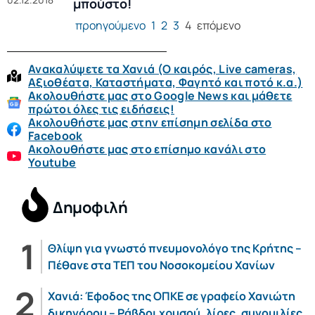
μπούστο!
προηγούμενο
1
2
3
4
επόμενο
Ανακαλύψετε τα Χανιά (O καιρός, Live cameras,
Αξιοθέατα, Καταστήματα, Φαγητό και ποτό κ.α.)
Ακολουθήστε μας στο Google News και μάθετε
πρώτοι όλες τις ειδήσεις!
Ακολουθήστε μας στην επίσημη σελίδα στο
Facebook
Ακολουθήστε μας στο επίσημο κανάλι στο
Youtube
Δημοφιλή
Θλίψη για γνωστό πνευμονολόγο της Κρήτης –
Πέθανε στα ΤΕΠ του Νοσοκομείου Χανίων
Χανιά: Έφοδος της ΟΠΚΕ σε γραφείο Χανιώτη
δικηγόρου – Ράβδοι χρυσού, λίρες, συνομιλίες