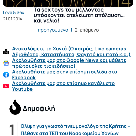
Τα sex toys του μέλλοντος
Love & Sex
υπόσχονται ατελείωτη απόλαυση…
21.01.2014
και γέλιο!
προηγούμενο
1
2
επόμενο
Ανακαλύψετε τα Χανιά (O καιρός, Live cameras,
Αξιοθέατα, Καταστήματα, Φαγητό και ποτό κ.α.)
Ακολουθήστε μας στο Google News και μάθετε
πρώτοι όλες τις ειδήσεις!
Ακολουθήστε μας στην επίσημη σελίδα στο
Facebook
Ακολουθήστε μας στο επίσημο κανάλι στο
Youtube
Δημοφιλή
Θλίψη για γνωστό πνευμονολόγο της Κρήτης –
Πέθανε στα ΤΕΠ του Νοσοκομείου Χανίων