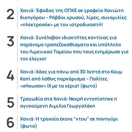
Χανιά: Έφοδος της ΟΠΚΕ σε γραφείο Χανιώτη
δικηγόρου – Ράβδοι χρυσού, λίρες, συνομιλίες
«ηλεκτροσόκ» με τον ιατροδικαστή!
Χανιά: Συνέλαβαν ιδιοκτήτες καντίνας για
παράνομα τραπεζοκαθίσματα και υπάλληλο
του Λιμενικού Ταμείου που τους ενημέρωσε για
τον έλεγχο!
Χανιά: Χάος για πάνω από 30 λεπτά στο Κουμ
Καπί από λάθος παρκάρισμα – Πολίτες
«σήκωσαν» ΙΧ με τα χέρια! (φωτο)
Τραγωδία στα Χανιά: Νεκρή εντοπίστηκε η
αγνοούμενη Αιμιλία Γεωργαλάκη
Χανιά: Η τροχαία έκανε “ντου” σε πανηγύρι
(φωτο)