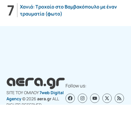
Χανιά: Τροχαίο στο Βαμβακόπουλο με έναν
τραυματία (φωτο)
Follow us:
SITE ΤΟΥ ΟΜΙΛΟY
7web Digital
Agency
© 2026
aera.gr
ALL
RIGHTS RESERVED
Σχετικά με εμάς
Διαφημιστείτε στο aera.gr
Επικοινωνία για διαφήμιση
Πολιτική Cookies (ΕΕ)